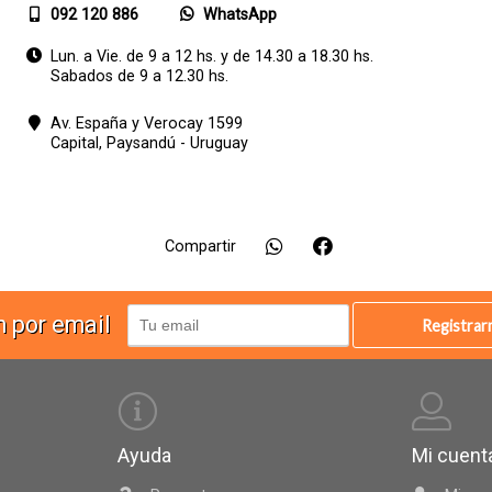
092 120 886
WhatsApp
Lun. a Vie. de 9 a 12 hs. y de 14.30 a 18.30 hs.
Sabados de 9 a 12.30 hs.
Av. España y Verocay 1599
Capital,
Paysandú - Uruguay
Compartir
n por email
Registra
Ayuda
Mi cuent