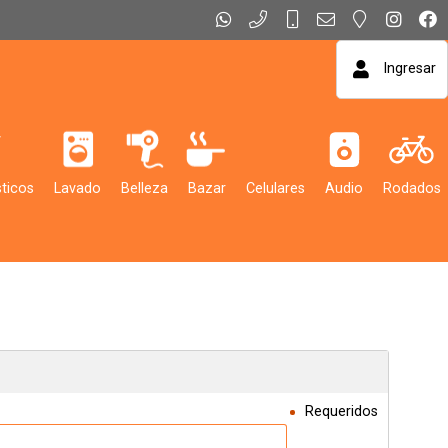
Ingresar
ticos
Lavado
Belleza
Bazar
Celulares
Audio
Rodados
Requeridos