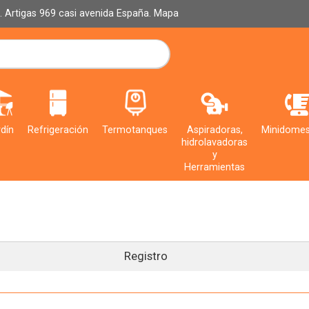
al. Artigas 969 casi avenida España.
Mapa
dín
Refrigeración
Termotanques
Aspiradoras,
Minidomes
hidrolavadoras
y
Herramientas
Registro