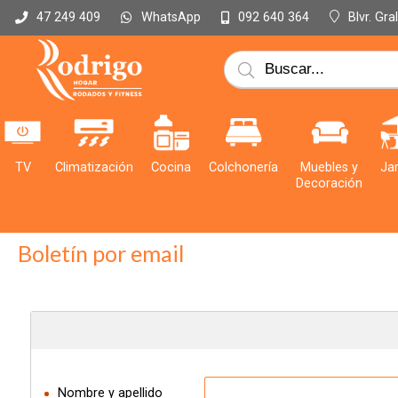
WhatsApp
Blvr. Gr
47 249 409
092 640 364
TV
Climatización
Cocina
Colchonería
Muebles y
Jar
Decoración
Boletín por email
Nombre y apellido