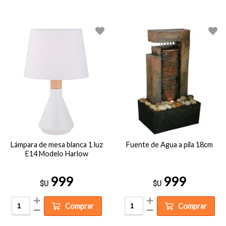
Lámpara de mesa blanca 1 luz
Fuente de Agua a pila 18cm
E14 Modelo Harlow
999
999
$U
$U
Comprar
Comprar