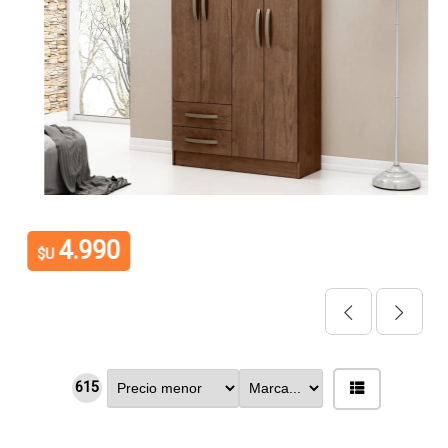
4.990
$U
615