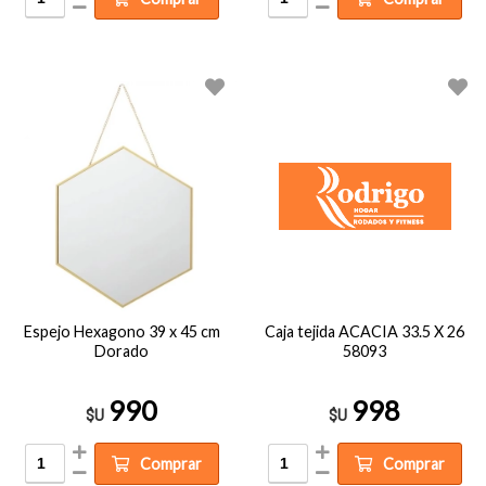
Espejo Hexagono 39 x 45 cm
Caja tejida ACACIA 33.5 X 26
Dorado
58093
990
998
$U
$U
Comprar
Comprar