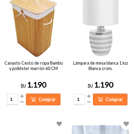
Canasto Cesto de ropa Bambú
Lámpara de mesa blanca 1 luz
y poliéster marrón 60 CM
Blanca crom.
1.190
1.190
$U
$U
Comprar
Comprar