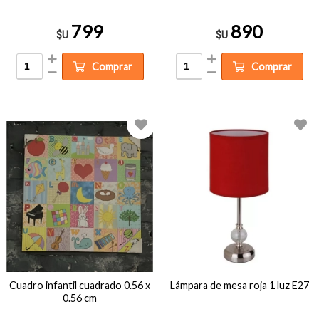
799
890
$U
$U
Comprar
Comprar
Cuadro infantil cuadrado 0.56 x
Lámpara de mesa roja 1 luz E27
0.56 cm