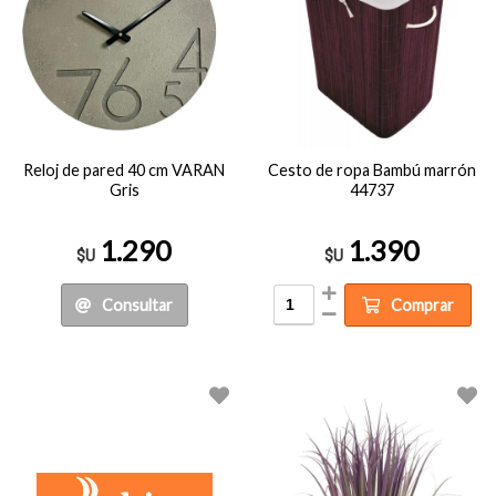
Reloj de pared 40 cm VARAN
Cesto de ropa Bambú marrón
Gris
44737
1.290
1.390
$U
$U
Consultar
Comprar