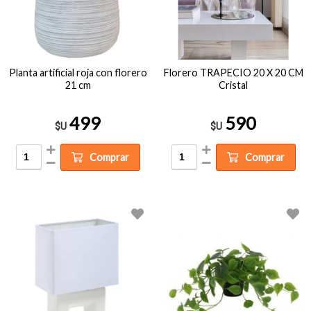
Planta artificial roja con florero
Florero TRAPECIO 20 X 20 CM
21 cm
Cristal
499
590
$U
$U
Comprar
Comprar