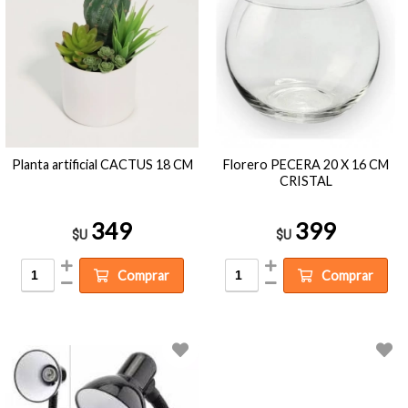
Planta artificial CACTUS 18 CM
Florero PECERA 20 X 16 CM
CRISTAL
349
399
$U
$U
Comprar
Comprar