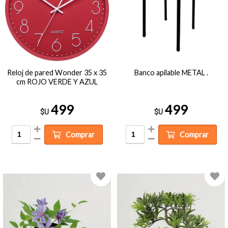
Reloj de pared Wonder 35 x 35
Banco apilable METAL .
cm ROJO VERDE Y AZUL
499
499
$U
$U
Comprar
Comprar