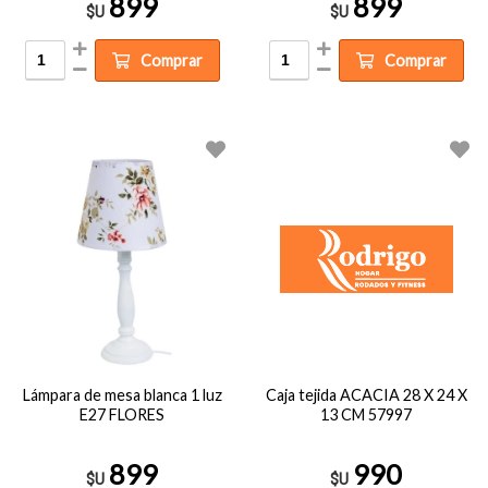
899
899
$U
$U
Comprar
Comprar
Lámpara de mesa blanca 1 luz
Caja tejida ACACIA 28 X 24 X
E27 FLORES
13 CM 57997
899
990
$U
$U