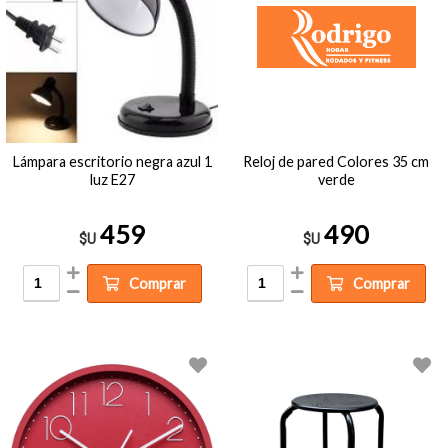
Lámpara escritorio negra azul 1
Reloj de pared Colores 35 cm
luz E27
verde
459
490
$U
$U
Comprar
Comprar