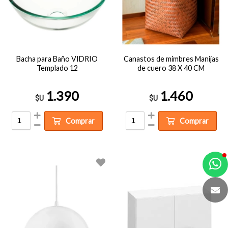
Bacha para Baño VIDRIO
Canastos de mimbres Manijas
Templado 12
de cuero 38 X 40 CM
1.390
1.460
$U
$U
Comprar
Comprar
a
e
t
e