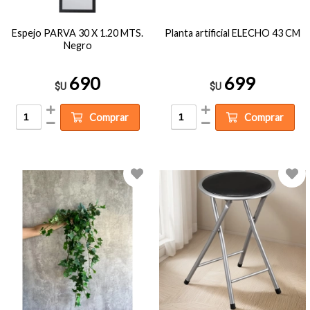
Espejo PARVA 30 X 1.20 MTS.
Planta artificial ELECHO 43 CM
Negro
690
699
$U
$U
Comprar
Comprar