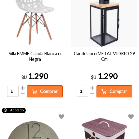
Silla EMME Calada Blanca o
Candelabro METAL VIDRIO 29
Negra
Cm
1.290
1.290
$U
$U
Comprar
Comprar
Agotado