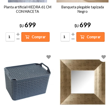
Planta artificial HIEDRA 61 CM
Banqueta plegable tapizada
CON MACETA
Negro
699
699
$U
$U
Comprar
Comprar