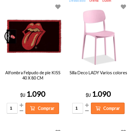
Destacado
Oferta
Outlet
Alfombra Felpudo de pie KISS
Silla Deco LADY Varios colores
40 X 80 CM
1.090
1.090
$U
$U
Comprar
Comprar