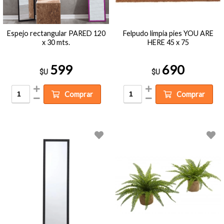
Espejo rectangular PARED 120
Felpudo limpia pies YOU ARE
x 30 mts.
HERE 45 x 75
599
690
$U
$U
Comprar
Comprar