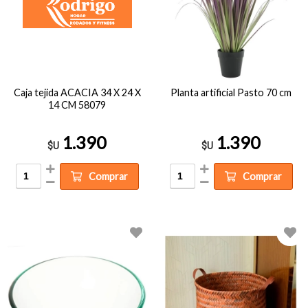
Caja tejida ACACIA 34 X 24 X
Planta artificial Pasto 70 cm
14 CM 58079
1.390
1.390
$U
$U
Comprar
Comprar