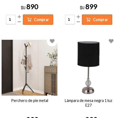
890
899
$U
$U
Comprar
Comprar
Perchero de pie metal
Lámpara de mesa negra 1 luz
E27