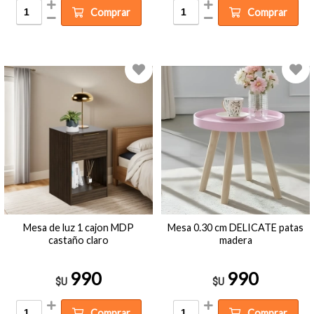
Comprar
Comprar
Mesa de luz 1 cajon MDP
Mesa 0.30 cm DELICATE patas
castaño claro
madera
990
990
$U
$U
Comprar
Comprar