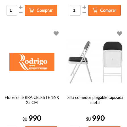
Comprar
Comprar
Florero TERRA CELESTE 16 X
Silla comedor plegable tapizada
25 CM
metal
990
990
$U
$U