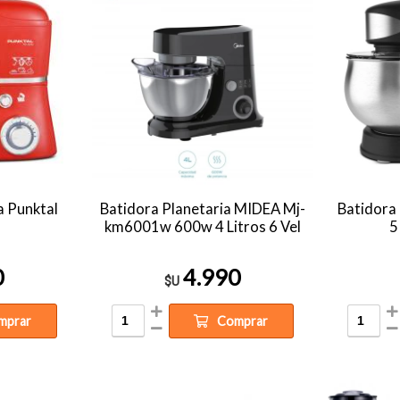
a Punktal
Batidora Planetaria MIDEA Mj-
Batidora
km6001w 600w 4 Litros 6 Vel
5
0
4.990
$U
mprar
Comprar