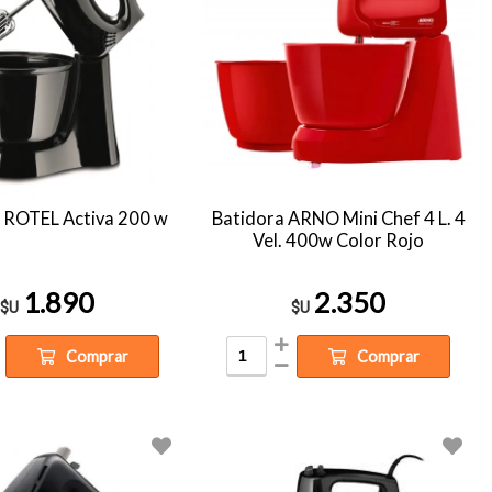
 ROTEL Activa 200 w
Batidora ARNO Mini Chef 4 L. 4
Vel. 400w Color Rojo
1.890
2.350
$U
$U
Comprar
Comprar