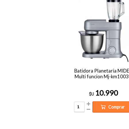
Batidora Planetaria MID
Multi funcion Mj-km100
10.990
$U
Comprar