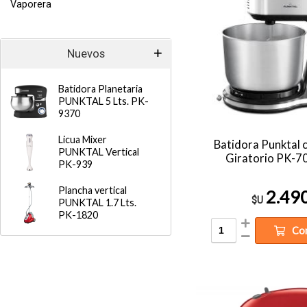
Vaporera
Nuevos
Batidora Planetaria
PUNKTAL 5 Lts. PK-
9370
Licua Mixer
Batidora Punktal 
PUNKTAL Vertical
Giratorio PK-7
PK-939
Plancha vertical
2.49
$U
PUNKTAL 1.7 Lts.
PK-1820
Co