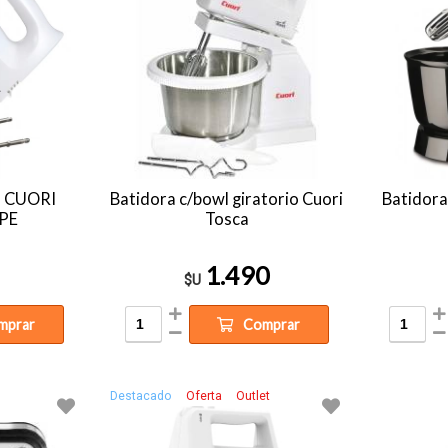
o CUORI
Batidora c/bowl giratorio Cuori
Batidora
PE
Tosca
1.490
$U
mprar
Comprar
Destacado
Oferta
Outlet