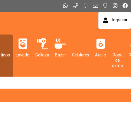
Ingresar
ticos
Lavado
Belleza
Bazar
Celulares
Audio
Ropa
de
cama