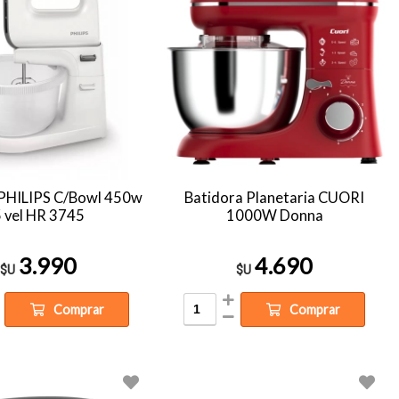
 PHILIPS C/Bowl 450w
Batidora Planetaria CUORI
 vel HR 3745
1000W Donna
3.990
4.690
$U
$U
Comprar
Comprar