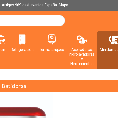
al. Artigas 969 casi avenida España.
Mapa
dín
Refrigeración
Termotanques
Aspiradoras,
Minidomes
hidrolavadoras
y
Herramientas
Batidoras