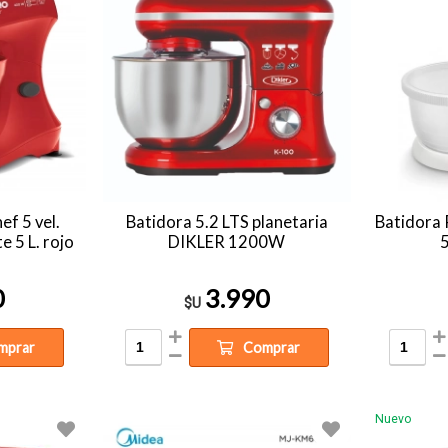
f 5 vel.
Batidora 5.2 LTS planetaria
Batidora
 5 L. rojo
DIKLER 1200W
5
0
3.990
$U
mprar
Comprar
Nuevo