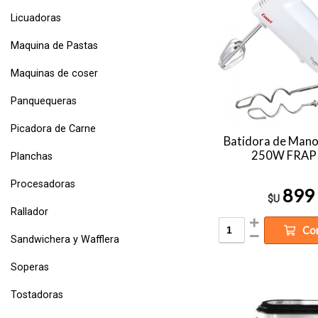
Licuadoras
Maquina de Pastas
Maquinas de coser
Panquequeras
Picadora de Carne
Batidora de Man
250W FRAP
Planchas
Procesadoras
899
$U
Rallador
Co
Sandwichera y Wafflera
Soperas
Tostadoras