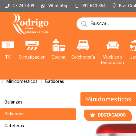
WhatsApp
Blvr. Gr
47 249 409
092 640 364
TV
Climatización
Cocina
Colchonería
Muebles y
Jar
Decoración
Minidomesticos
Batidoras
Minidomesticos
Balanzas
Batidoras
DESTACADOS
Cafeteras