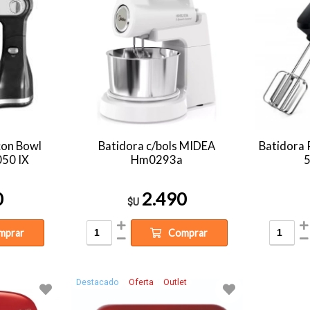
con Bowl
Batidora c/bols MIDEA
Batidora
050 IX
Hm0293a
5
0
2.490
$U
mprar
Comprar
Destacado
Oferta
Outlet