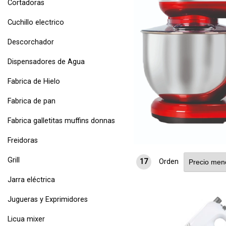
Cortadoras
Cuchillo electrico
Batidora 
Descorchador
3.990
$U
Dispensadores de Agua
Fabrica de Hielo
Fabrica de pan
Fabrica galletitas muffins donnas
Freidoras
Grill
17
Orden
Jarra eléctrica
Jugueras y Exprimidores
Licua mixer