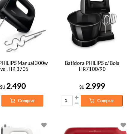
 PHILIPS Manual 300w
Batidora PHILIPS c/ Bols
vel. HR 3705
HR7100/90
2.490
2.999
$U
$U
Comprar
Comprar