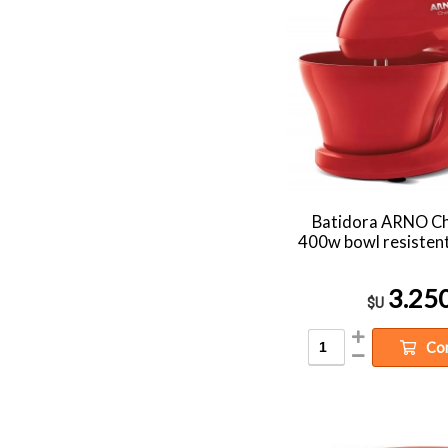
Batidora ARNO Che
400w bowl resistente
3.25
$U
Co