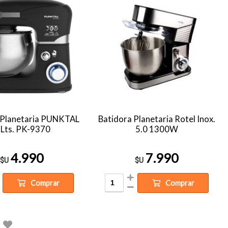
 Planetaria PUNKTAL
Batidora Planetaria Rotel Inox.
 Lts. PK-9370
5.0 1300W
4.990
7.990
$U
$U
Comprar
Comprar