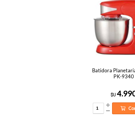
Batidora Planetari
PK-9340
4.99
$U
Co