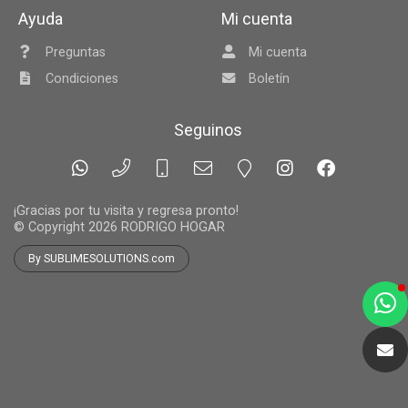
Ayuda
Mi cuenta
Preguntas
Mi cuenta
Condiciones
Boletín
Seguinos
¡Gracias por tu visita y regresa pronto!
© Copyright 2026
RODRIGO HOGAR
By SUBLIMESOLUTIONS.com
a
e
t
e