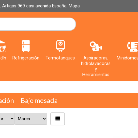
al. Artigas 969 casi avenida España.
Mapa
dín
Refrigeración
Termotanques
Aspiradoras,
Minidomes
hidrolavadoras
y
Herramientas
ación
Bajo mesada