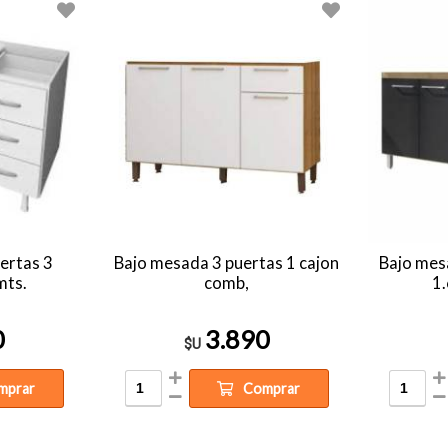
ertas 3
Bajo mesada 3 puertas 1 cajon
Bajo mes
mts.
comb,
1
0
3.890
$U
mprar
Comprar