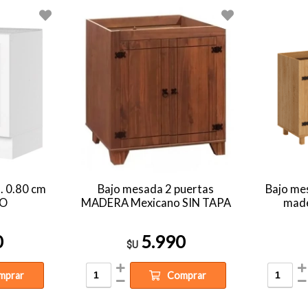
. 0.80 cm
Bajo mesada 2 puertas
Bajo mes
O
MADERA Mexicano SIN TAPA
made
0
5.990
$U
mprar
Comprar