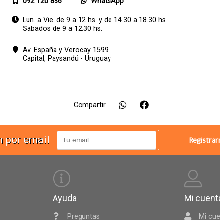
092 120 886
WhatsApp
Lun. a Vie. de 9 a 12 hs. y de 14.30 a 18.30 hs.
Sabados de 9 a 12.30 hs.
Av. España y Verocay 1599
Capital,
Paysandú - Uruguay
Compartir
n por email
Registra
Ayuda
Mi cuent
Preguntas
Mi cue