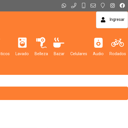
Ingresar
ticos
Lavado
Belleza
Bazar
Celulares
Audio
Rodados