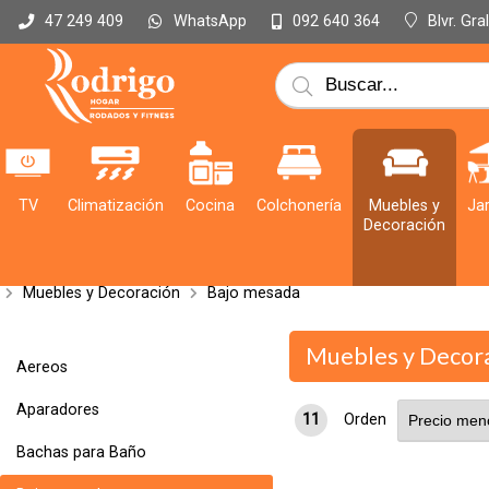
WhatsApp
Blvr. Gr
47 249 409
092 640 364
TV
Climatización
Cocina
Colchonería
Muebles y
Jar
Decoración
Muebles y Decoración
Bajo mesada
Muebles y Decor
Aereos
Aparadores
11
Orden
Bachas para Baño