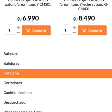
autom. "cream touch" CM301
"cream touch" leche autom. XI-
CM401
6.990
8.490
$U
$U
Comprar
Comprar
Balanzas
Batidoras
Cafeteras
Cortadoras
Cuchillo electrico
Descorchador