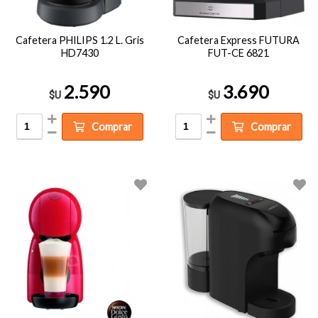
Cafetera PHILIPS 1.2 L. Gris
Cafetera Express FUTURA
HD7430
FUT-CE 6821
2.590
3.690
$U
$U
Comprar
Comprar