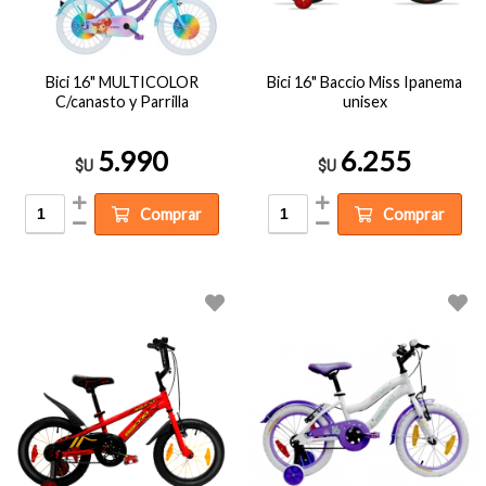
Bici 16" MULTICOLOR
Bici 16" Baccio Miss Ipanema
C/canasto y Parrilla
unisex
5.990
6.255
$U
$U
Comprar
Comprar