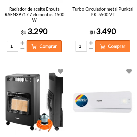
Radiador de aceite Enxuta
Turbo Circulador metal Punktal
RAENX9717 7 elementos 1500
PK-5500 VT
W
3.290
3.490
$U
$U
Comprar
Comprar