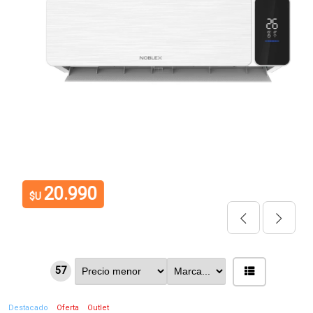
20.990
$U
57
Destacado
Oferta
Outlet