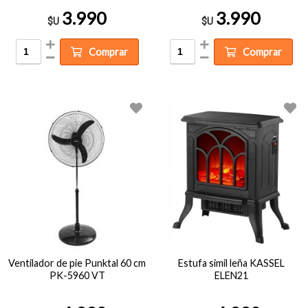
3.990
3.990
$U
$U
Comprar
Comprar
Ventilador de pie Punktal 60 cm
Estufa simil leña KASSEL
PK-5960 VT
ELEN21