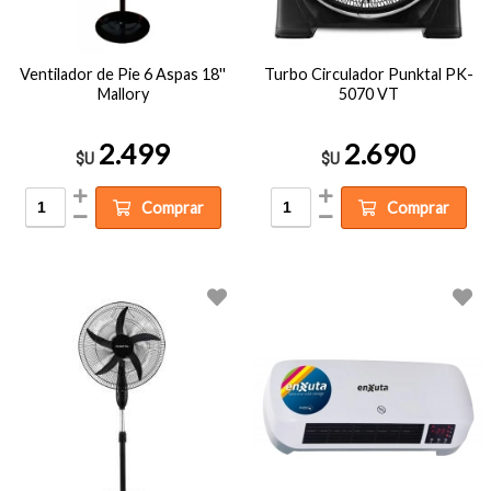
Ventilador de Pie 6 Aspas 18''
Turbo Circulador Punktal PK-
Mallory
5070 VT
2.499
2.690
$U
$U
Comprar
Comprar