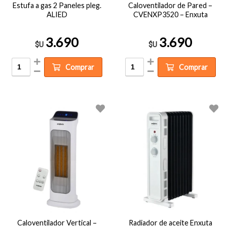
Estufa a gas 2 Paneles pleg.
Caloventilador de Pared –
ALIED
CVENXP3520 – Enxuta
3.690
3.690
$U
$U
Comprar
Comprar
Caloventilador Vertical –
Radiador de aceite Enxuta