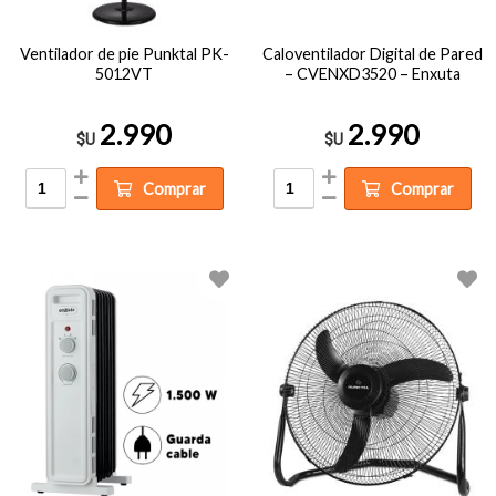
Ventilador de pie Punktal PK-
Caloventilador Digital de Pared
5012VT
– CVENXD3520 – Enxuta
2.990
2.990
$U
$U
Comprar
Comprar