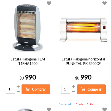
Estufa Halogena TEM
Estufa Halogena horizontal
T1FHA1200
PUNKTAL PK 3200CF
990
990
$U
$U
Comprar
Comprar
Destacado
Oferta
Outlet