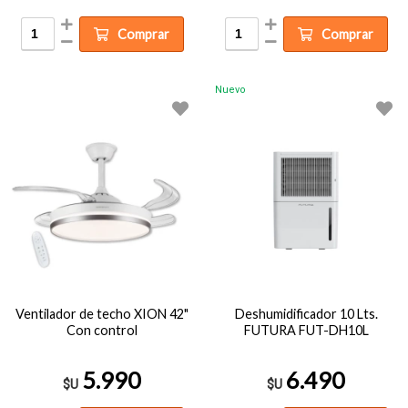
Comprar
Comprar
Nuevo
Ventilador de techo XION 42"
Deshumidificador 10 Lts.
Con control
FUTURA FUT-DH10L
5.990
6.490
$U
$U