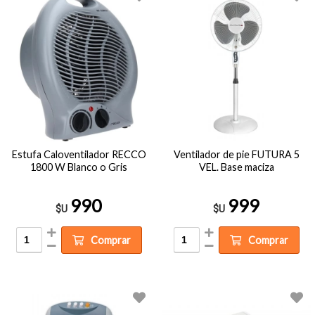
Estufa Caloventilador RECCO
Ventilador de pie FUTURA 5
1800 W Blanco o Gris
VEL. Base maciza
990
999
$U
$U
Comprar
Comprar