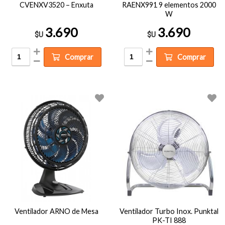
CVENXV3520 – Enxuta
RAENX991 9 elementos 2000
W
3.690
3.690
$U
$U
Comprar
Comprar
Ventilador ARNO de Mesa
Ventilador Turbo Inox. Punktal
PK-TI 888