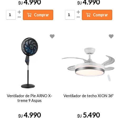
4.990
4.990
$U
$U
Comprar
Comprar
Ventilador de Pie ARNO X-
Ventilador de techo XION 36"
treme 9 Aspas
4.990
5.490
$U
$U