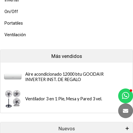
Inverter
On/Off
Portatiles
Ventilación
Más vendidos
Aire acondicionado 12000 btu GOODAIR
INVERTER INST. DE REGALO
a
Ventilador 3 en 1 Pie, Mesa y Pared 3 vel.
e
t
e
Nuevos