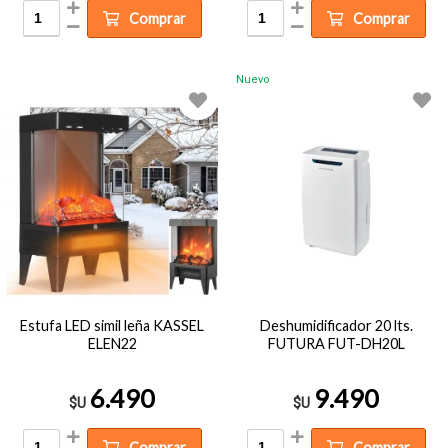
Comprar
Comprar
Nuevo
Estufa LED simil leña KASSEL
Deshumidificador 20 lts.
ELEN22
FUTURA FUT-DH20L
6.490
9.490
$U
$U
Comprar
Comprar