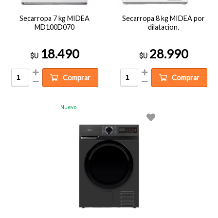
Secarropa 7 kg MIDEA
Secarropa 8 kg MIDEA por
MD100D070
dilatacion.
18.490
28.990
$U
$U
Comprar
Comprar
Nuevo