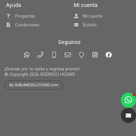
Ayuda
Mi cuenta
Preguntas
Mi cuenta
Condiciones
Boletín
Seguinos
¡Gracias por tu visita y regresa pronto!
© Copyright 2026
RODRIGO HOGAR
By SUBLIMESOLUTIONS.com
a
e
t
e