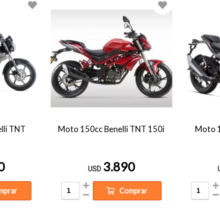
lli TNT
Moto 150cc Benelli TNT 150i
Moto 1
0
3.890
USD
mprar
Comprar