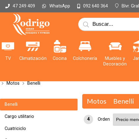
WhatsApp
Blvr. Gr
47 249 409
092 640 364
TV
Climatización
Cocina
Colchonería
Muebles y
Jar
Decoración
Motos
Benelli
Motos
Benelli
Benelli
Cargo utilitario
4
Orden
Cuatriciclo