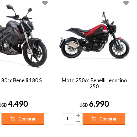
80cc Benelli 180 S
Moto 250cc Benelli Leoncino
250
4.490
6.990
USD
USD
Comprar
Comprar