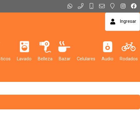
Ingresar
ticos
Lavado
Belleza
Bazar
Celulares
Audio
Rodados