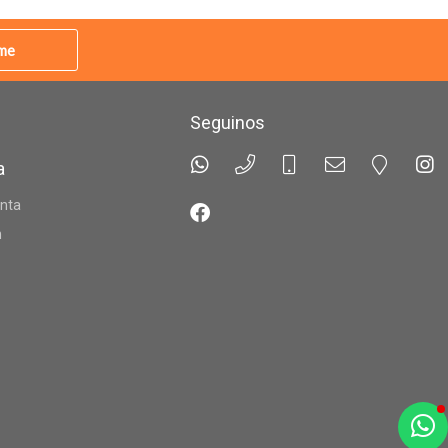
rme
Seguinos
a
nta
n
a