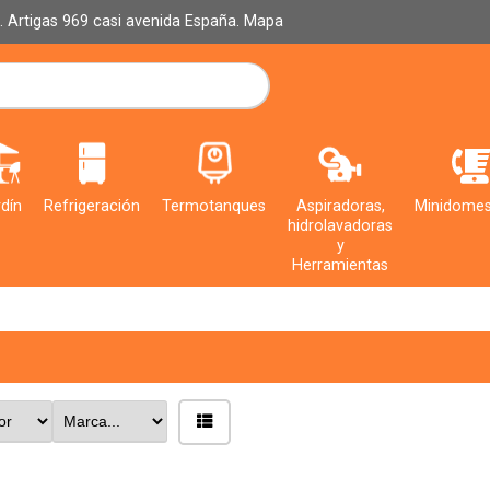
al. Artigas 969 casi avenida España.
Mapa
dín
Refrigeración
Termotanques
Aspiradoras,
Minidomes
hidrolavadoras
y
Herramientas