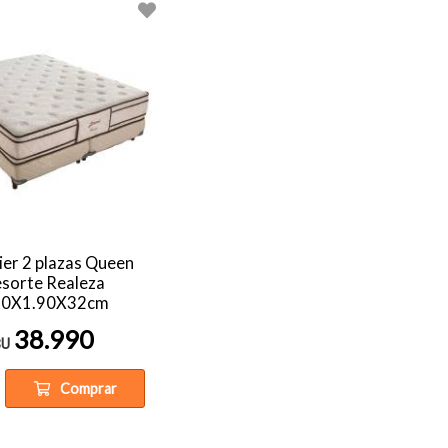
er 2 plazas Queen
sorte Realeza
60X1.90X32cm
38.990
$U
Comprar