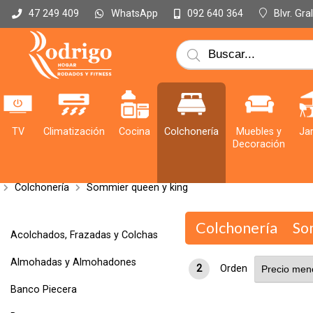
WhatsApp
Blvr. Gr
47 249 409
092 640 364
TV
Climatización
Cocina
Colchonería
Muebles y
Jar
Decoración
Colchonería
Sommier queen y king
Colchonería
So
Acolchados, Frazadas y Colchas
Almohadas y Almohadones
2
Orden
Banco Piecera