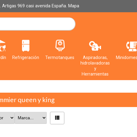
al. Artigas 969 casi avenida España.
Mapa
dín
Refrigeración
Termotanques
Aspiradoras,
Minidomes
hidrolavadoras
y
Herramientas
mmier queen y king