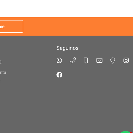
rme
Seguinos
a
nta
n