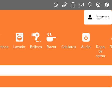
Ingresar
ticos
Lavado
Belleza
Bazar
Celulares
Audio
Ropa
de
cama