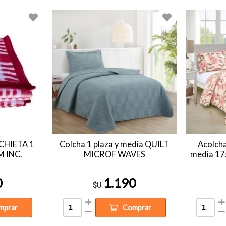
CHIETA 1
Colcha 1 plaza y media QUILT
Acolcha
M INC.
MICROF WAVES
media 17
0
1.190
$U
mprar
Comprar