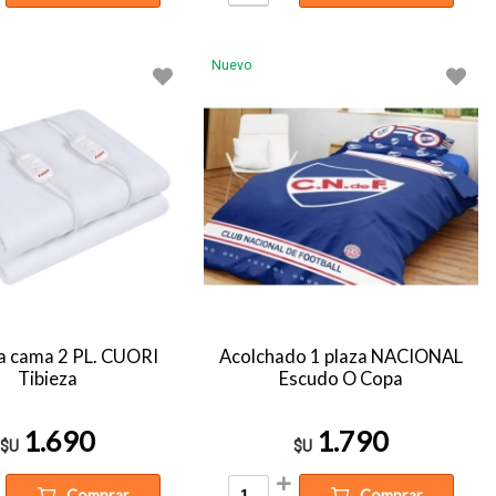
Nuevo
a cama 2 PL. CUORI
Acolchado 1 plaza NACIONAL
Tibieza
Escudo O Copa
1.690
1.790
$U
$U
Comprar
Comprar