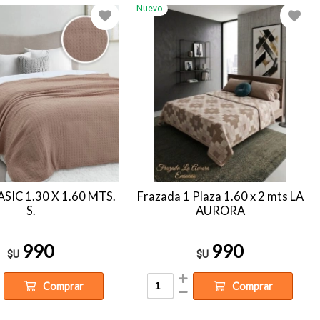
Nuevo
SIC 1.30 X 1.60 MTS.
Frazada 1 Plaza 1.60 x 2 mts LA
S.
AURORA
990
990
$U
$U
Comprar
Comprar