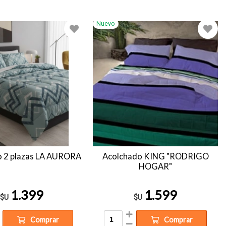
Nuevo
o 2 plazas LA AURORA
Acolchado KING "RODRIGO
HOGAR"
1.399
1.599
$U
$U
Comprar
Comprar