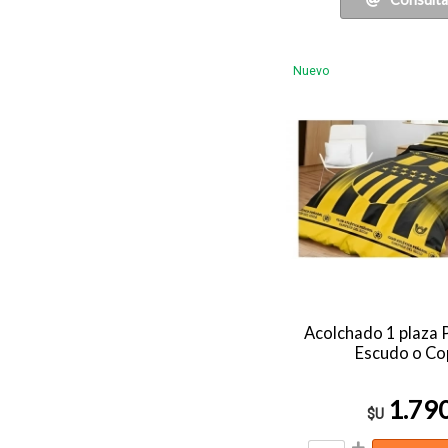
Nuevo
Acolchado 1 plaz
Escudo o Co
1.79
$U