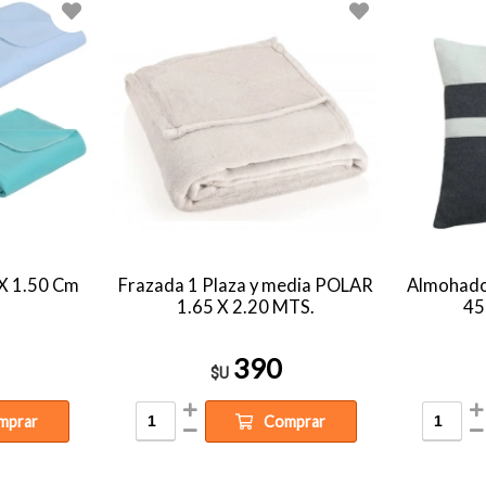
X 1.50 Cm
Frazada 1 Plaza y media POLAR
Almohado
1.65 X 2.20 MTS.
45
390
$U
mprar
Comprar