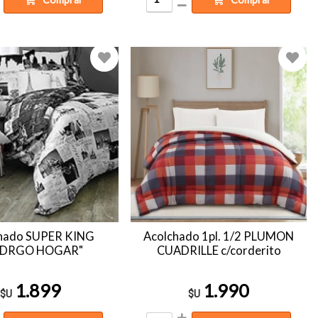
hado SUPER KING
Acolchado 1pl. 1/2 PLUMON
ODRGO HOGAR"
CUADRILLE c/corderito
1.899
1.990
$U
$U