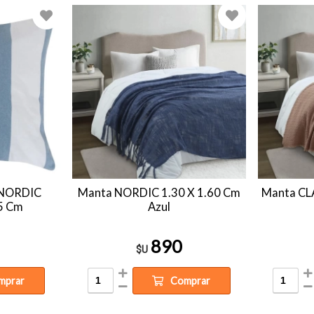
 NORDIC
Manta NORDIC 1.30 X 1.60 Cm
Manta CLA
5 Cm
Azul
890
$U
mprar
Comprar