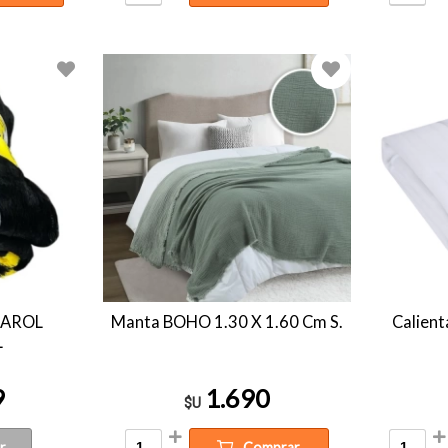
ÑAROL
Manta BOHO 1.30 X 1.60 Cm S.
Calient
L
9
1.690
$U
r
Comprar