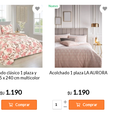
Nuevo
do clásico 1 plaza y
Acolchado 1 plaza LA AURORA
5 x 240 cm multicolor
1.190
1.190
$U
$U
Comprar
Comprar