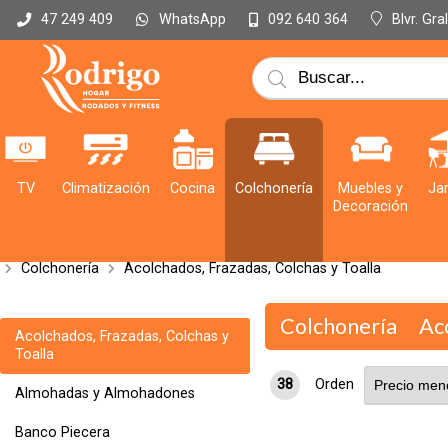
WhatsApp
Blvr. Gr
47 249 409
092 640 364
TV
Climatización
Cocina
Colchonería
Muebles y
Jar
Decoración
Colchonería
Acolchados, Frazadas, Colchas y Toalla
Colchonería
Ac
Acolchados, Frazadas, Colchas y
Toalla
38
Orden
Almohadas y Almohadones
Banco Piecera