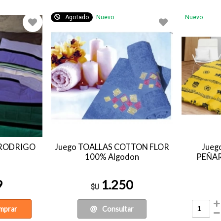
Agotado
Nuevo
Nuevo
 "RODRIGO
Juego TOALLAS COTTON FLOR
Jueg
100% Algodon
PEÑAR
9
1.250
$U
mprar
Consultar