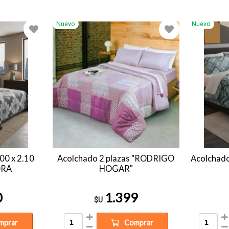
Nuevo
Nuevo
00 x 2.10
Acolchado 2 plazas "RODRIGO
Acolchad
ORA
HOGAR"
0
1.399
$U
mprar
Comprar