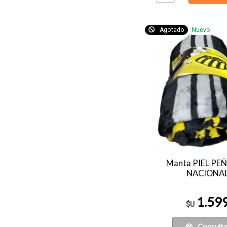
Agotado
Nuevo
Manta PIEL PE
NACIONA
1.59
$U
Consulta