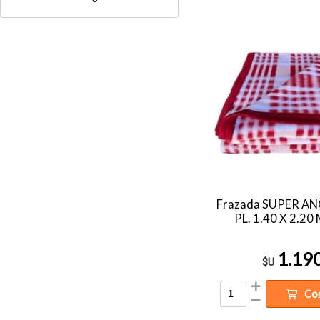
Frazada SUPER AN
PL. 1.40 X 2.20 
1.19
$U
Co