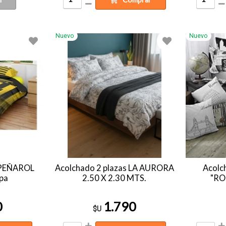
Nuevo
Nuevo
a PEÑAROL
Acolchado 2 plazas LA AURORA
Acolc
pa
2.50 X 2.30 MTS.
"R
0
1.790
$U