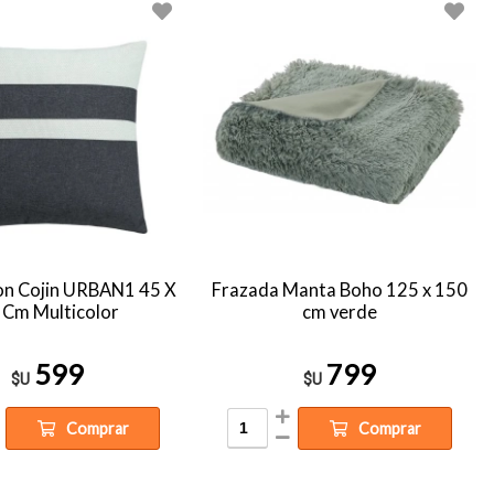
n Cojin URBAN1 45 X
Frazada Manta Boho 125 x 150
 Cm Multicolor
cm verde
599
799
$U
$U
Comprar
Comprar