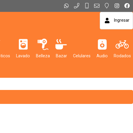
Ingresar
ticos
Lavado
Belleza
Bazar
Celulares
Audio
Rodados