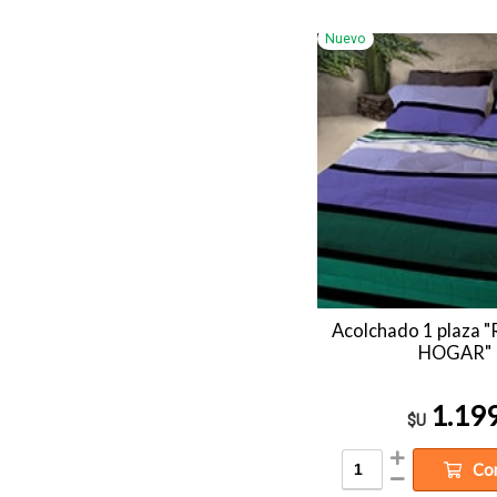
Nuevo
Acolchado 1 plaza
HOGAR"
1.19
$U
Co