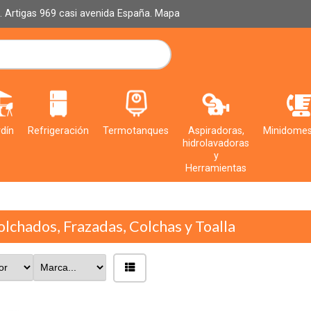
al. Artigas 969 casi avenida España.
Mapa
dín
Refrigeración
Termotanques
Aspiradoras,
Minidomes
hidrolavadoras
y
Herramientas
olchados, Frazadas, Colchas y Toalla