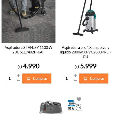
Aspiradora STANLEY 1100 W
Aspiradora prof. Xion polvo y
23 L SL19402P-6AF
liquido 2800w XI-VC2800PRO-
CU
4.990
5.999
$U
$U
Comprar
Comprar