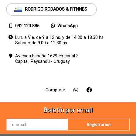
usuarios/visitantes. También podrían usarse cookies
de Terceros que estén presentes en este Weblog,
RODRIGO RODADOS & FITNNES
como anunciantes o publicidad del mismo, con el
único fin de proveer informaciones adicionales o
relevantes a la Navegación del Usuario en este Sitio
092 120 886
WhatsApp
Web.
Lun. a Vie. de 9 a 12 hs. y de 14.30 a 18.30 hs.
Modificaciones a nuestras Políticas de Privacidad
Sabado de 9.00 a 12.30 hs.
El sitio web se reserva el derecho de modificar,
rectificar, alterar, agregar o eliminar cualquier punto del
Avenida España 1629 ex canal 3
presente escrito en cualquier momento y sin previo
Capital,
Paysandú - Uruguay
aviso, siendo su responsabilidad el mantenerse
informado del mismo para una adecuada
administración de su información.
Compartir
Boletín por email
Registrarme