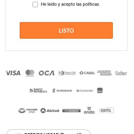
números de ip, etc.), salvo su expresa autorización o
He leído y acepto las políticas.
fuerzas de naturaleza mayor de tipo legal que lo
involucren, como hackeos o suplantaciones.
Responsabilidad de las opiniones vertidas
Las publicaciones a modo de artículos (también
LISTO
llamados posts) son responsabilidad del autor del blog.
Los comentarios, vertidos por los visitantes, son
responsabilidad de ellos mismos y en caso alguno
viole las reglas mínimas de respeto a los demás y a las
buenas costumbres, éstos serían borrados por el
editor del blog, sin esperar su consentimiento.
Seguridad de su información personal
Este sitio web se hace responsable de velar por su
seguridad, por la privacidad de su información y por el
respeto a sus datos, de acuerdo con las limitaciones
que la actual Internet nos provee, siendo conscientes
que no estamos excluídos de sufrir algún ataque por
parte de crackers o usuarios malintencionados que
ejerzan la delincuencia informática.
Obtención de su información
Todos sus datos personales consignados en este sitio
son suministrados por usted mismo, haciendo uso