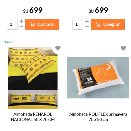
699
699
$U
$U
Comprar
Comprar
Nuevo
Almohada PEÑAROL
Almohada POLIFLEX primavera
NACIONAL 50 X 70 CM
70 x 50 cm