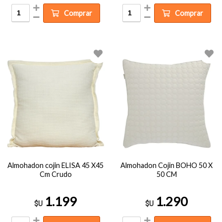
Comprar
Comprar
Almohadon cojin ELISA 45 X45
Almohadon Cojin BOHO 50 X
Cm Crudo
50 CM
1.199
1.290
$U
$U