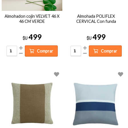
Almohadon cojin VELVET 46 X
Almohada POLIFLEX
46 CM VERDE
CERVICAL Con funda
499
499
$U
$U
Comprar
Comprar