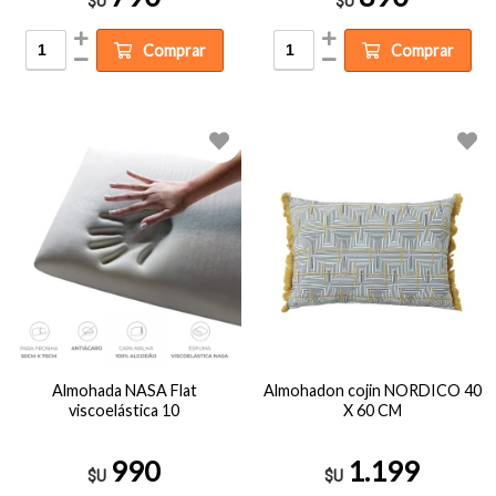
$U
$U
Comprar
Comprar
Almohada NASA Flat
Almohadon cojin NORDICO 40
viscoelástica 10
X 60 CM
990
1.199
$U
$U