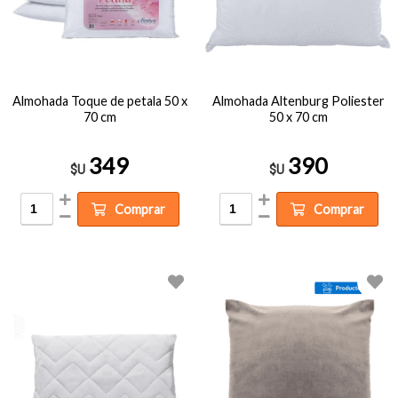
Almohada Toque de petala 50 x
Almohada Altenburg Poliester
70 cm
50 x 70 cm
349
390
$U
$U
Comprar
Comprar