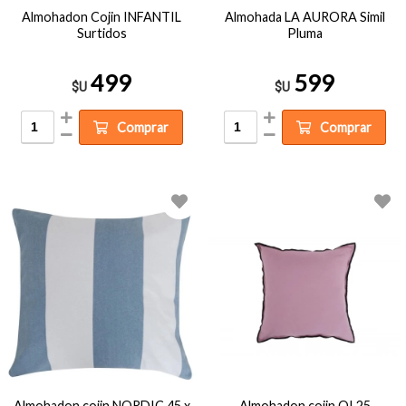
Almohadon Cojin INFANTIL
Almohada LA AURORA Simil
Surtidos
Pluma
499
599
$U
$U
Comprar
Comprar
Almohadon cojin NORDIC 45 x
Almohadon cojin QI 25