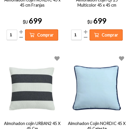
45 cm Franjas
Multicolor 45 x 45 cm
699
699
$U
$U
Comprar
Comprar
Almohadon cojin URBAN2 45 X
Almohadon Cojin NORDIC 45 X
45 Cm
45 Celeste