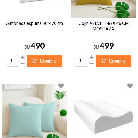
Almohada espuma 50 x 70 cm
Cojin VELVET 46 X 46 CM
MOSTAZA
490
499
$U
$U
Comprar
Comprar