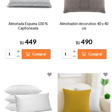
Almohada Espuma 100 %
Almohadón decorativo 40 x 40
Capitoneada
cm
449
490
$U
$U
Comprar
Comprar