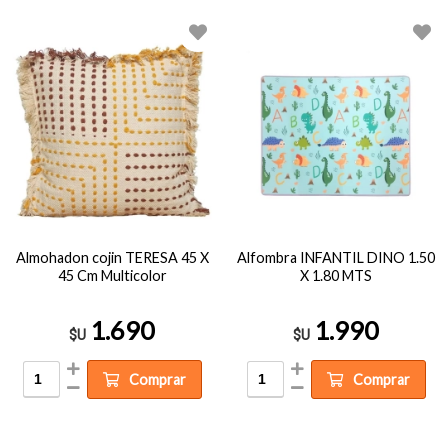
Almohadon cojin TERESA 45 X
Alfombra INFANTIL DINO 1.50
45 Cm Multicolor
X 1.80 MTS
1.690
1.990
$U
$U
Comprar
Comprar