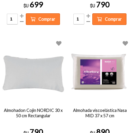
699
790
$U
$U
Comprar
Comprar
Almohadon Cojin NORDIC 30 x
Almohada viscoelástica Nasa
50 cm Rectangular
MID 37 x 57 cm
790
890