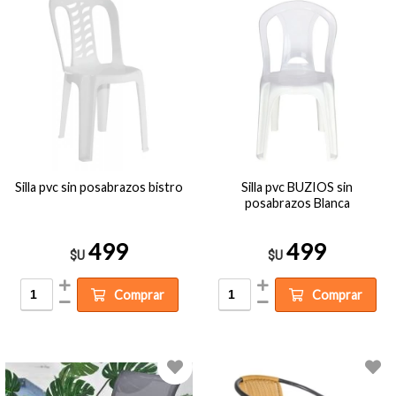
Silla pvc sin posabrazos bistro
Silla pvc BUZIOS sin
posabrazos Blanca
499
499
$U
$U
Comprar
Comprar