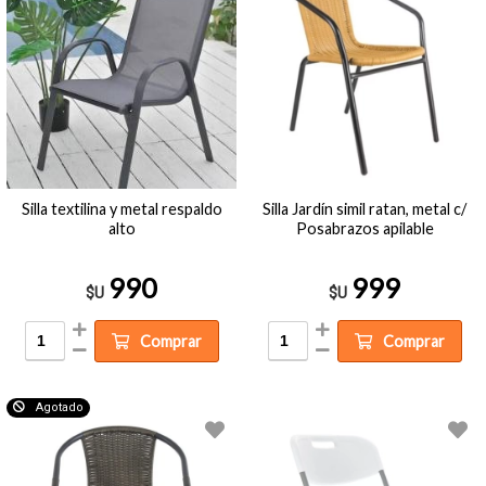
Silla textilina y metal respaldo
Silla Jardín simil ratan, metal c/
alto
Posabrazos apilable
990
999
$U
$U
Comprar
Comprar
Agotado