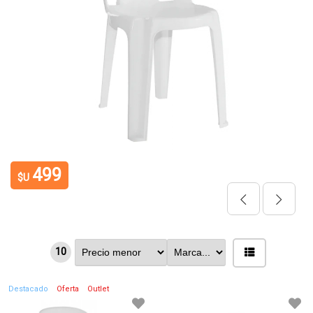
499
$U
10
Destacado
Oferta
Outlet