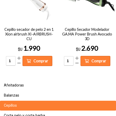
Cepillo secador de pelo 2 en 1
Cepillo Secador Modelador
Xion airbrush XI-AIRBRUSH-
GA.MA Power Brush Avocado
CU
3D
1.990
2.690
$U
$U
Comprar
Comprar
Afeitadoras
Balanzas
Cepillos
Corta pelo y corta barba