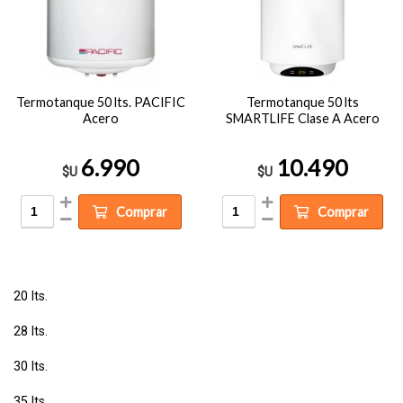
Termotanque 50 lts. PACIFIC
Termotanque 50 lts
Acero
SMARTLIFE Clase A Acero
6.990
10.490
$U
$U
Comprar
Comprar
20 lts.
28 lts.
30 lts.
35 lts