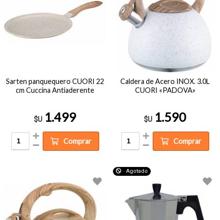
Sarten panquequero CUORI 22
Caldera de Acero INOX. 3.0L
cm Cuccina Antiaderente
CUORI «PADOVA»
1.499
1.590
$U
$U
Comprar
Comprar
Agotado