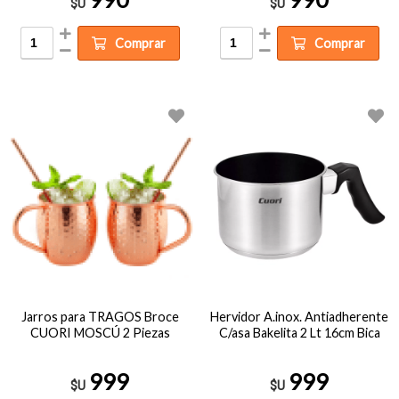
$U
$U
Comprar
Comprar
Jarros para TRAGOS Broce
Hervidor A.inox. Antiadherente
CUORI MOSCÚ 2 Piezas
C/asa Bakelita 2 Lt 16cm Bica
999
999
$U
$U