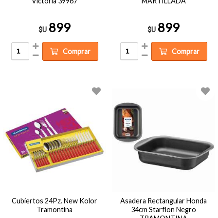
Victoria 39967
MARTILLADA
899
899
$U
$U
Comprar
Comprar
Cubiertos 24Pz. New Kolor
Asadera Rectangular Honda
Tramontina
34cm Starflon Negro