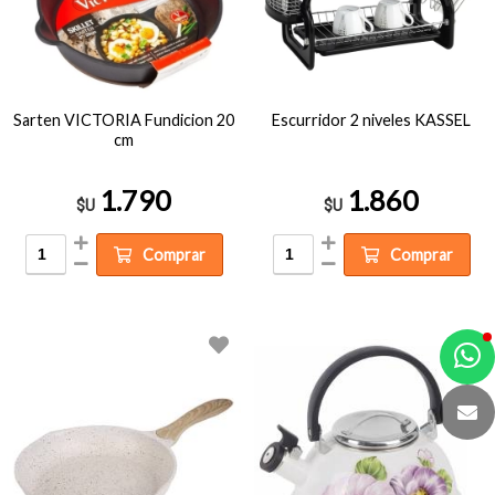
Sarten VICTORIA Fundicion 20
Escurridor 2 niveles KASSEL
cm
1.790
1.860
$U
$U
Comprar
Comprar
a
e
t
e