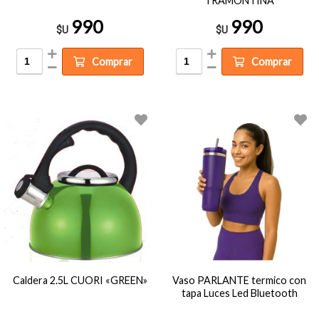
TRAMONTINA
990
990
$U
$U
Comprar
Comprar
Caldera 2.5L CUORI «GREEN»
Vaso PARLANTE termico con
tapa Luces Led Bluetooth