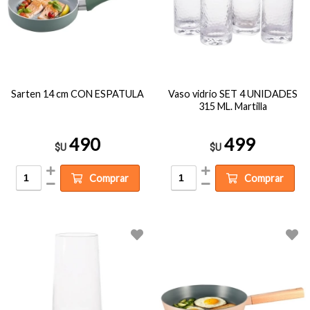
Sarten 14 cm CON ESPATULA
Vaso vidrio SET 4 UNIDADES
315 ML. Martilla
490
499
$U
$U
Comprar
Comprar