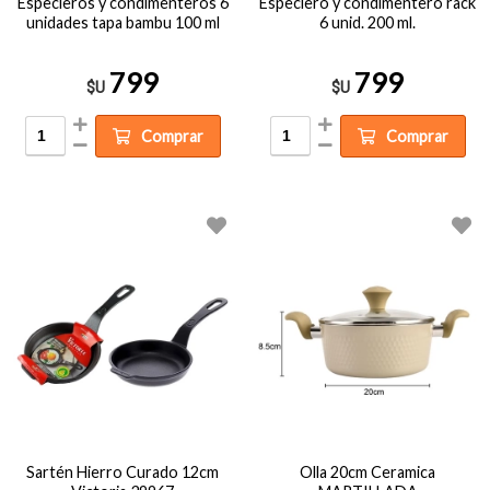
Especieros y condimenteros 6
Especiero y condimentero rack
unidades tapa bambu 100 ml
6 unid. 200 ml.
799
799
$U
$U
Comprar
Comprar
Sartén Hierro Curado 12cm
Olla 20cm Ceramica