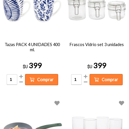
Tazas PACK 4 UNIDADES 400
Frascos Vidrio set 3 unidades
ml.
399
399
$U
$U
Comprar
Comprar