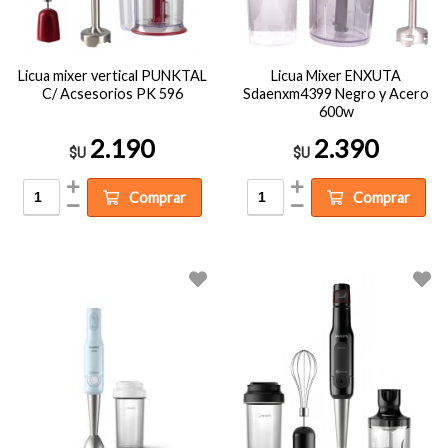
Licua mixer vertical PUNKTAL
Licua Mixer ENXUTA
C/ Acsesorios PK 596
Sdaenxm4399 Negro y Acero
600w
2.190
2.390
$U
$U
Comprar
Comprar