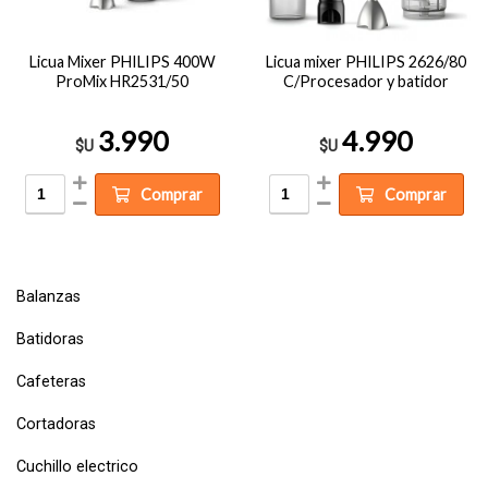
Licua Mixer PHILIPS 400W
Licua mixer PHILIPS 2626/80
ProMix HR2531/50
C/Procesador y batidor
3.990
4.990
$U
$U
Comprar
Comprar
Balanzas
Batidoras
Cafeteras
Cortadoras
Cuchillo electrico