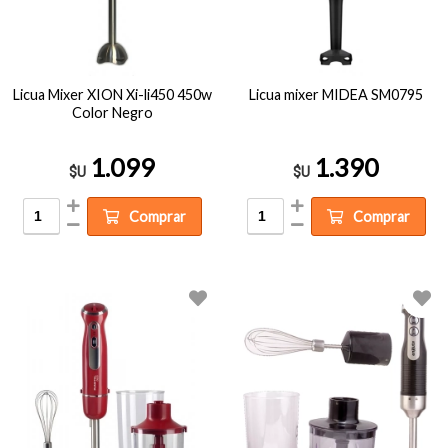
Licua Mixer XION Xi-li450 450w
Licua mixer MIDEA SM0795
Color Negro
1.099
1.390
$U
$U
Comprar
Comprar