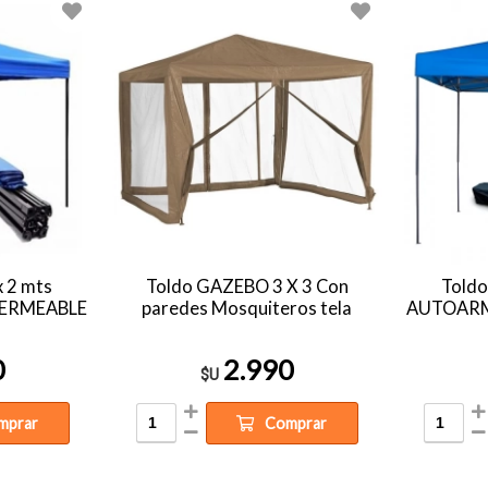
x 2 mts
Toldo GAZEBO 3 X 3 Con
Toldo
ERMEABLE
paredes Mosquiteros tela
AUTOARM
0
2.990
$U
mprar
Comprar