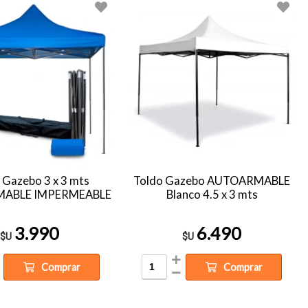
 Gazebo 3 x 3 mts
Toldo Gazebo AUTOARMABLE
ABLE IMPERMEABLE
Blanco 4.5 x 3 mts
3.990
6.490
$U
$U
Comprar
Comprar