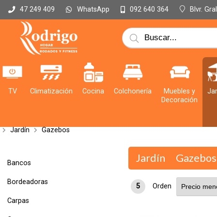
WhatsApp
Blvr. Gr
47 249 409
092 640 364
TV
Climatización
Cocina
Colchonería
Muebles y
Jar
Decoración
Jardín
Gazebos
Jardín
Gazebos
Bancos
Bordeadoras
5
Orden
Carpas