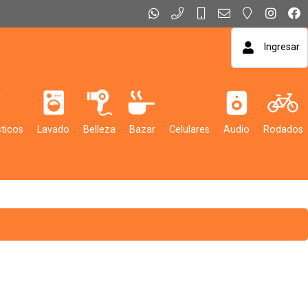
Ingresar
ticos
Lavado
Belleza
Bazar
Celulares
Audio
Rodados