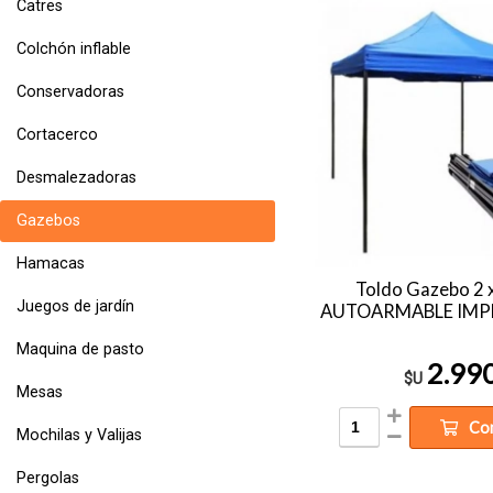
Catres
Colchón inflable
Conservadoras
Cortacerco
Desmalezadoras
Gazebos
Hamacas
Toldo Gazebo 2 
Juegos de jardín
AUTOARMABLE IMP
Maquina de pasto
2.99
$U
Mesas
Co
Mochilas y Valijas
Pergolas