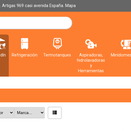
al. Artigas 969 casi avenida España.
Mapa
dín
Refrigeración
Termotanques
Aspiradoras,
Minidomes
hidrolavadoras
y
Herramientas