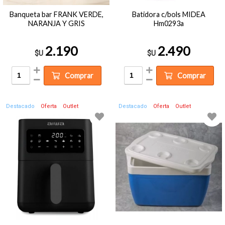
Banqueta bar FRANK VERDE,
Batidora c/bols MIDEA
NARANJA Y GRIS
Hm0293a
2.190
2.490
$U
$U
Comprar
Comprar
Destacado
Oferta
Outlet
Destacado
Oferta
Outlet