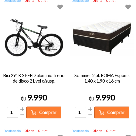
Destacado
Oferta
Outlet
Destacado
Oferta
Outlet
Bici 29" K SPEED aluminio freno
Sommier 2 pl. ROMA Espuma
de disco 21 vel c/susp.
1.40 x 1.90 x 16 cm
9.990
9.990
$U
$U
Comprar
Comprar
Destacado
Oferta
Outlet
Destacado
Oferta
Outlet