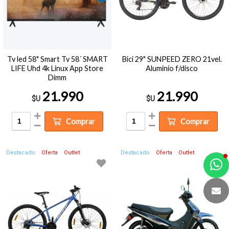
Tv led 58" Smart Tv 58´ SMART
Bici 29" SUNPEED ZERO 21vel.
LIFE Uhd 4k Linux App Store
Aluminio f/disco
Dimm
21.990
21.990
$U
$U
Comprar
Comprar
Destacado
Oferta
Outlet
Destacado
Oferta
Outlet
a
e
t
e