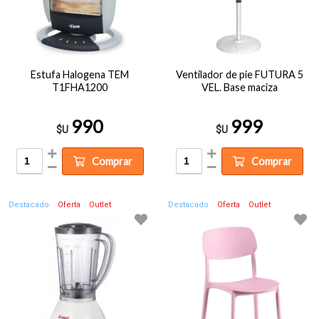
Estufa Halogena TEM
Ventilador de pie FUTURA 5
T1FHA1200
VEL. Base maciza
990
999
$U
$U
Comprar
Comprar
Destacado
Oferta
Outlet
Destacado
Oferta
Outlet