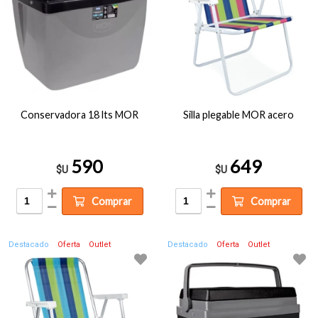
Conservadora 18 lts MOR
Silla plegable MOR acero
590
649
$U
$U
Comprar
Comprar
Destacado
Oferta
Outlet
Destacado
Oferta
Outlet