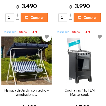
3.490
3.990
$U
$U
Comprar
Comprar
Destacado
Oferta
Outlet
Destacado
Oferta
Outlet
Hamaca de Jardin con techo y
Cocina gas 4 h. TEM
almohadones.
Mastercook