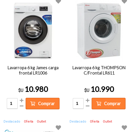
Lavarropa 6 kg James carga
Lavarropa 6 kg THOMPSON
frontal LR1006
C/Frontal LR611
10.980
10.990
$U
$U
Comprar
Comprar
Destacado
Oferta
Outlet
Destacado
Oferta
Outlet