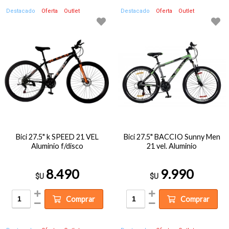
Destacado
Oferta
Outlet
Destacado
Oferta
Outlet
Bici 27.5" k SPEED 21 VEL
Bici 27.5" BACCIO Sunny Men
Aluminio f/disco
21 vel. Aluminio
8.490
9.990
$U
$U
Comprar
Comprar