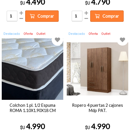
4.490
4.790
$U
$U
Comprar
Comprar
Destacado
Oferta
Outlet
Destacado
Oferta
Outlet
Colchon 1 pl. 1/2 Espuma
Ropero 4 puertas 2 cajones
ROMA 1.10X1.90X18 CM
Mdp PAT.
4.990
4.990
$U
$U