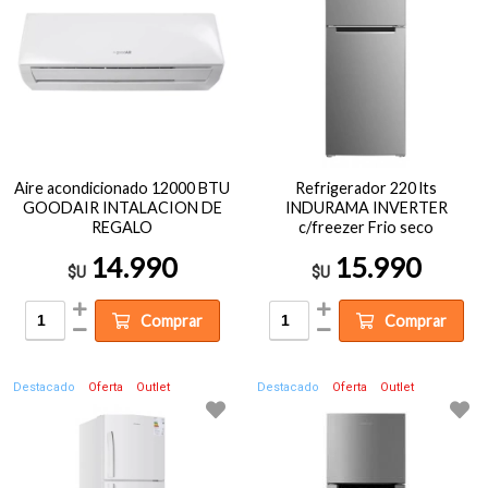
Aire acondicionado 12000 BTU
Refrigerador 220 lts
GOODAIR INTALACION DE
INDURAMA INVERTER
REGALO
c/freezer Frio seco
14.990
15.990
$U
$U
Comprar
Comprar
Destacado
Oferta
Outlet
Destacado
Oferta
Outlet