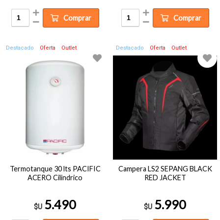
Comprar
Comprar
Destacado
Oferta
Outlet
Destacado
Oferta
Outlet
Termotanque 30 lts PACIFIC
Campera LS2 SEPANG BLACK
ACERO Cilindrico
RED JACKET
5.490
5.990
$U
$U