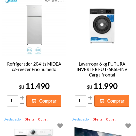
Refrigerador 204 lts MIDEA
Lavarropa 6 kg FUTURA
c/Freezer Frio humedo
INVERTER FUT-6KSL-INV
Carga frontal
11.490
11.990
$U
$U
Comprar
Comprar
Destacado
Oferta
Outlet
Destacado
Oferta
Outlet