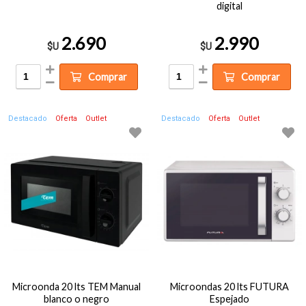
digital
2.690
2.990
$U
$U
Comprar
Comprar
Destacado
Oferta
Outlet
Destacado
Oferta
Outlet
Microonda 20 lts TEM Manual
Microondas 20 lts FUTURA
blanco o negro
Espejado