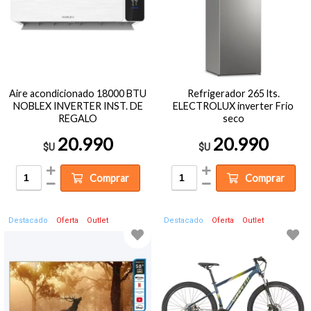
Aire acondicionado 18000 BTU
Refrigerador 265 lts.
NOBLEX INVERTER INST. DE
ELECTROLUX inverter Frio
REGALO
seco
20.990
20.990
$U
$U
Comprar
Comprar
Destacado
Oferta
Outlet
Destacado
Oferta
Outlet