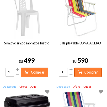
Silla pvc sin posabrazos bistro
Silla plegable LONA ACERO
499
590
$U
$U
Comprar
Comprar
Destacado
Oferta
Outlet
Destacado
Oferta
Outlet