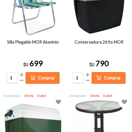
Silla Plegable MOR Aluminio
Conservadora 26 lts MOR
699
790
$U
$U
Comprar
Comprar
Destacado
Oferta
Outlet
Destacado
Oferta
Outlet