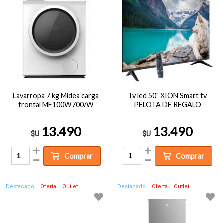
Lavarropa 7 kg Midea carga
Tv led 50" XION Smart tv
frontal MF100W700/W
PELOTA DE REGALO
13.490
13.490
$U
$U
Comprar
Comprar
Destacado
Oferta
Outlet
Destacado
Oferta
Outlet