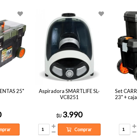
IENTAS 25"
Aspiradora SMARTLIFE SL-
Set CARR
VC8251
23" + caj
0
3.990
$U
mprar
Comprar