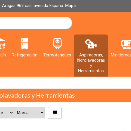
al. Artigas 969 casi avenida España.
Mapa
dín
Refrigeración
Termotanques
Aspiradoras,
Minidomes
hidrolavadoras
y
Herramientas
rolavadoras y Herramientas