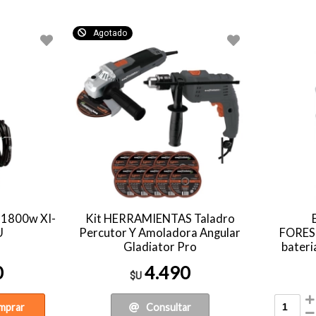
Agotado
 1800w XI-
Kit HERRAMIENTAS Taladro
U
Percutor Y Amoladora Angular
FORES
Gladiator Pro
bateri
0
4.490
$U
mprar
Consultar