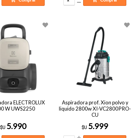
vadora ELECTROLUX
Aspiradora prof. Xion polvo y
00 W UWS2250
liquido 2800w XI-VC2800PRO-
CU
5.990
5.999
$U
$U