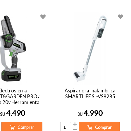
Electrosierra
Aspiradora Inalambrica
T&GARDEN PRO a
SMARTLIFE SL-VS8285
a 20v Herramienta
4.490
4.990
$U
$U
Comprar
Comprar