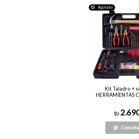
Agotado
Kit Taladro + s
HERRAMIENTAS C
2.69
$U
Consulta