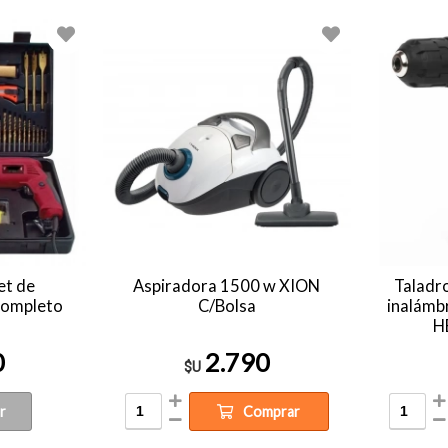
et de
Aspiradora 1500 w XION
Taladr
ompleto
C/Bolsa
inalámbr
H
0
2.790
$U
r
Comprar