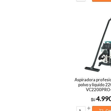
Aspiradora profesi
polvo y líquido 2
VC2200PRO
4.99
$U
Co