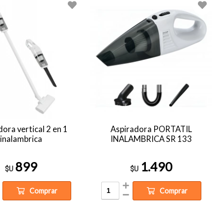
ora vertical 2 en 1
Aspiradora PORTATIL
inalambrica
INALAMBRICA SR 133
899
1.490
$U
$U
Comprar
Comprar