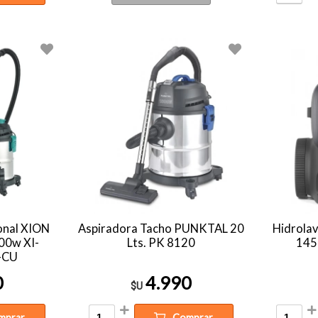
onal XION
Aspiradora Tacho PUNKTAL 20
Hidrola
200w XI-
Lts. PK 8120
145
-CU
0
4.990
$U
mprar
Comprar