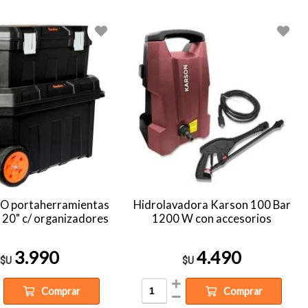
O portaherramientas
Hidrolavadora Karson 100 Bar
a 20" c/ organizadores
1200 W con accesorios
3.990
4.490
$U
$U
Comprar
Comprar