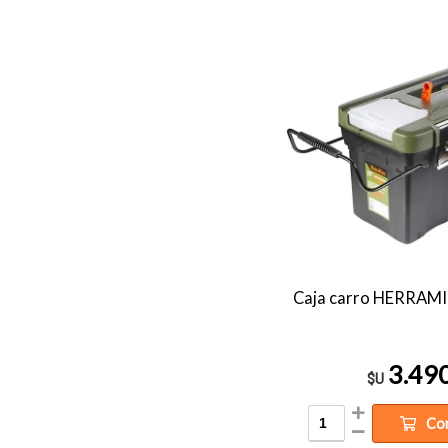
Caja carro HERRAM
3.49
$U
Co