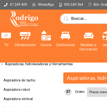
WhatsApp
Blvr. Gr
47 249 409
092 640 364
TV
Climatización
Cocina
Colchonería
Muebles y
Jar
Decoración
Aspiradoras, hidrolavadoras y Herramientas
Aspiradoras, hid
Aspiradora de tacho
Aspiradora robot
37
Orden
Aspiradora vertical