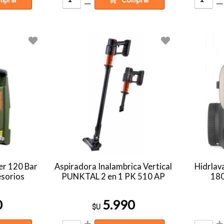
er 120 Bar
Aspiradora Inalambrica Vertical
Hidrla
sorios
PUNKTAL 2 en 1 PK 510 AP
18
0
5.990
$U