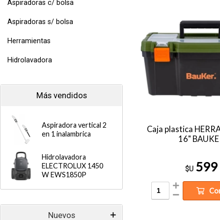
Aspiradoras c/ bolsa
Aspiradoras s/ bolsa
Herramientas
Hidrolavadora
Más vendidos
Aspiradora vertical 2
Caja plastica HER
en 1 inalambrica
16" BAUKE
Hidrolavadora
599
ELECTROLUX 1450
$U
W EWS1850P
Co
Nuevos