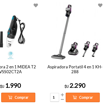
ora 2 en 1 MIDEA T2
Aspiradora Portatil 4 en 1 KH-
VSS02CT2A
288
1.990
2.290
$U
$U
Comprar
Comprar