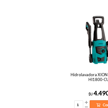
Hidrolavadora XION
HI1800-C
4.49
$U
Co