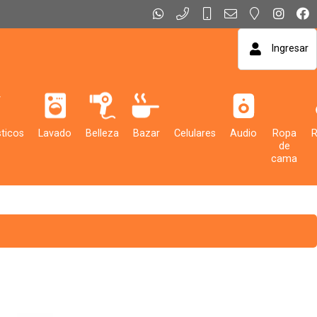
Ingresar
ticos
Lavado
Belleza
Bazar
Celulares
Audio
Ropa
de
cama