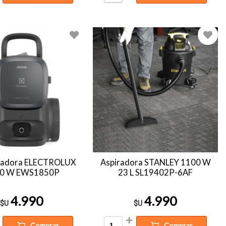
vadora ELECTROLUX
Aspiradora STANLEY 1100 W
0 W EWS1850P
23 L SL19402P-6AF
4.990
4.990
$U
$U
Comprar
Comprar