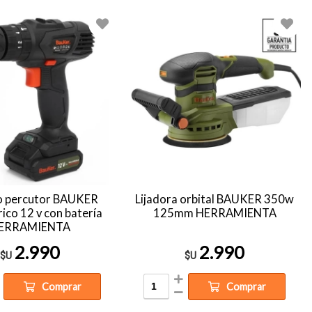
o percutor BAUKER
Lijadora orbital BAUKER 350w
ico 12 v con batería
125mm HERRAMIENTA
ERRAMIENTA
2.990
2.990
$U
$U
Comprar
Comprar