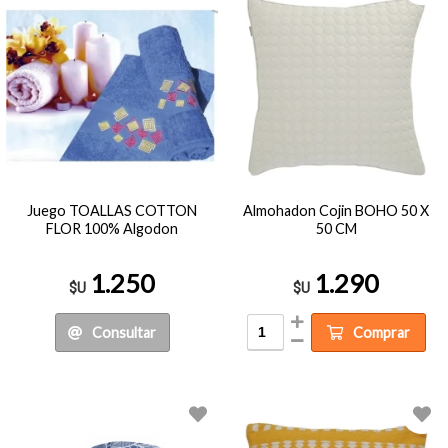
Juego TOALLAS COTTON
Almohadon Cojin BOHO 50 X
FLOR 100% Algodon
50 CM
1.250
1.290
$U
$U
Consultar
Comprar