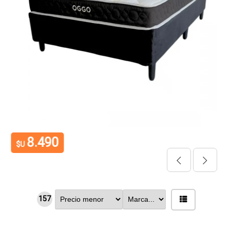
8.490
$U
157