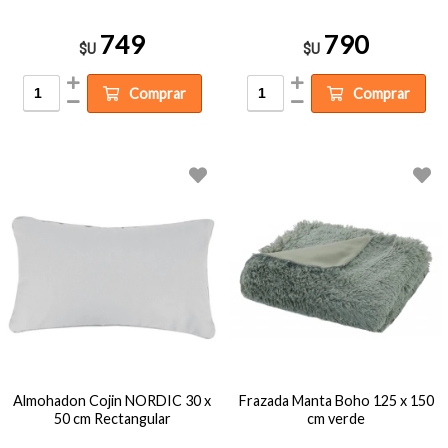
749
790
$U
$U
Comprar
Comprar
Almohadon Cojin NORDIC 30 x
Frazada Manta Boho 125 x 150
50 cm Rectangular
cm verde