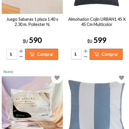
Juego Sabanas 1 plaza 1.40 x
Almohadon Cojin URBAN1 45 X
2.30 m. Poliester N.
45 Cm Multicolor
590
599
$U
$U
Comprar
Comprar
Nuevo