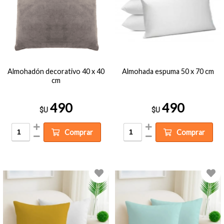
Almohadón decorativo 40 x 40
Almohada espuma 50 x 70 cm
cm
490
490
$U
$U
Comprar
Comprar