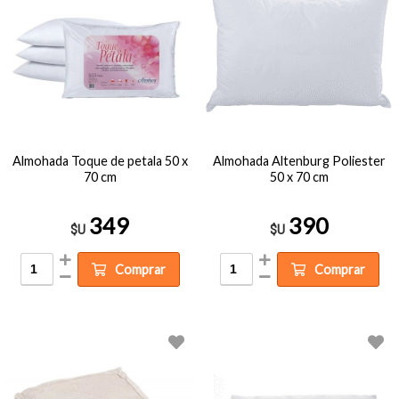
Almohada Toque de petala 50 x
Almohada Altenburg Poliester
70 cm
50 x 70 cm
349
390
$U
$U
Comprar
Comprar