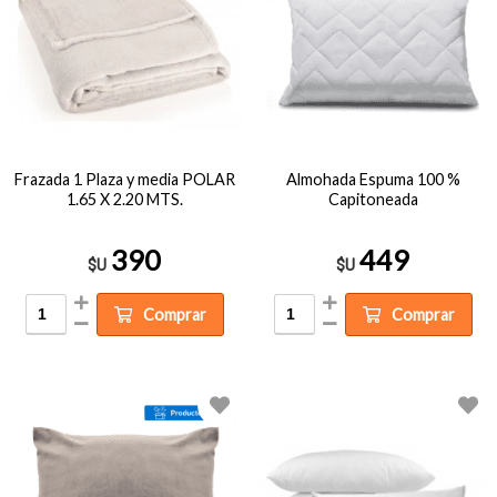
Frazada 1 Plaza y media POLAR
Almohada Espuma 100 %
1.65 X 2.20 MTS.
Capitoneada
390
449
$U
$U
Comprar
Comprar