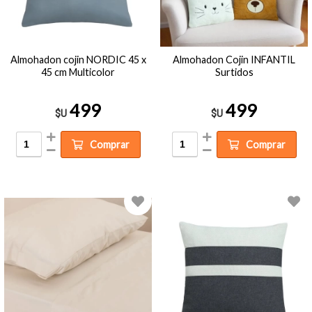
Almohadon cojin NORDIC 45 x
Almohadon Cojin INFANTIL
45 cm Multicolor
Surtidos
499
499
$U
$U
Comprar
Comprar