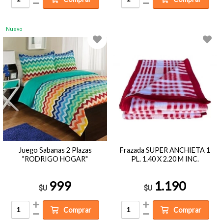
Nuevo
Juego Sabanas 2 Plazas
Frazada SUPER ANCHIETA 1
"RODRIGO HOGAR"
PL. 1.40 X 2.20 M INC.
999
1.190
$U
$U
Comprar
Comprar