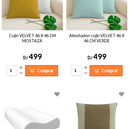
Cojin VELVET 46 X 46 CM
Almohadon cojin VELVET 46 X
MOSTAZA
46 CM VERDE
499
499
$U
$U
Comprar
Comprar