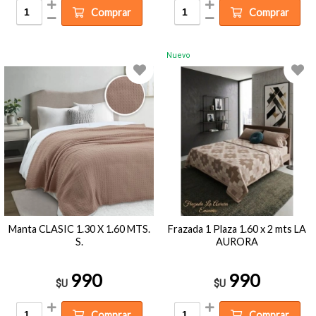
Comprar
Comprar
Nuevo
Manta CLASIC 1.30 X 1.60 MTS.
Frazada 1 Plaza 1.60 x 2 mts LA
S.
AURORA
990
990
$U
$U
Comprar
Comprar