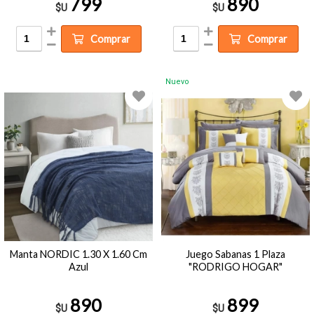
799
890
$U
$U
Comprar
Comprar
Nuevo
Manta NORDIC 1.30 X 1.60 Cm
Juego Sabanas 1 Plaza
Azul
"RODRIGO HOGAR"
890
899
$U
$U