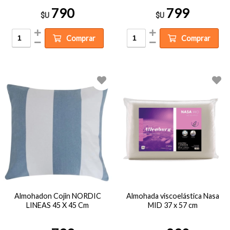
790
799
$U
$U
Comprar
Comprar
Almohadon Cojin NORDIC
Almohada viscoelástica Nasa
LINEAS 45 X 45 Cm
MID 37 x 57 cm