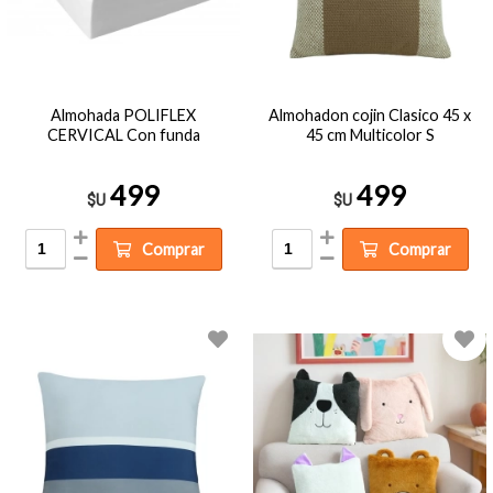
Almohada POLIFLEX
Almohadon cojin Clasico 45 x
CERVICAL Con funda
45 cm Multicolor S
499
499
$U
$U
Comprar
Comprar