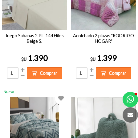
Juego Sabanas 2 PL. 144 Hilos
Acolchado 2 plazas "RODRIGO
Beige S.
HOGAR"
1.390
1.399
$U
$U
Comprar
Comprar
Nuevo
a
e
t
e