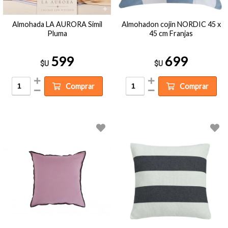
Almohada LA AURORA Simil
Almohadon cojin NORDIC 45 x
Pluma
45 cm Franjas
599
699
$U
$U
Comprar
Comprar