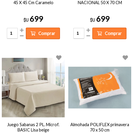
45 X 45 Cm Caramelo
NACIONAL 50 X 70 CM
699
699
$U
$U
Comprar
Comprar
Juego Sabanas 2 PL. Microf.
Almohada POLIFLEX primavera
BASIC Lisa beige
70 x 50 cm