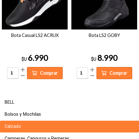
Bota Casual LS2 ACRUX
Bota LS2 GOBY
6.990
8.990
$U
$U
Comprar
Comprar
BELL
Bolsos y Mochilas
Calzado
Camperas, Canguros y Remeras