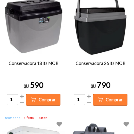
Conservadora 18 lts MOR
Conservadora 26 lts MOR
590
790
$U
$U
Comprar
Comprar
Destacado
Oferta
Outlet