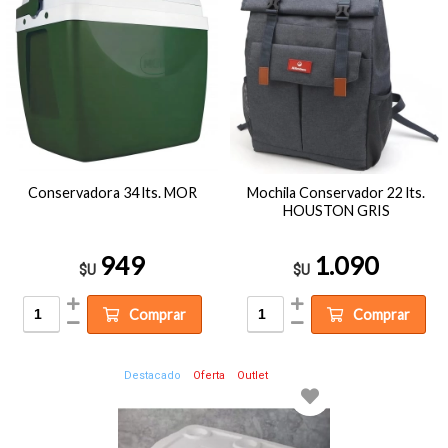
Conservadora 34 lts. MOR
Mochila Conservador 22 lts.
HOUSTON GRIS
949
1.090
$U
$U
Comprar
Comprar
Destacado
Oferta
Outlet