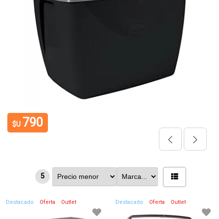
790
$U
5
Destacado
Oferta
Outlet
Destacado
Oferta
Outlet