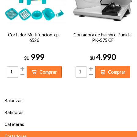
Cortador Multifuncion. cp-
Cortadora de Fiambre Punktal
6526
PK-575 CF
999
4.990
$U
$U
Comprar
Comprar
Balanzas
Batidoras
Cafeteras
Cortadoras