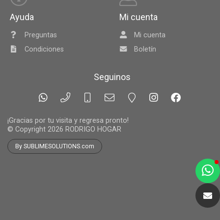
Ayuda
Mi cuenta
Preguntas
Mi cuenta
Condiciones
Boletín
Seguinos
¡Gracias por tu visita y regresa pronto!
© Copyright 2026
RODRIGO HOGAR
By SUBLIMESOLUTIONS.com
a
e
t
e