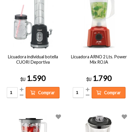
Licuadora individual botella
Licuadora ARNO 2 Lts. Power
CUORI Deportiva
Mix ROJA
1.590
1.790
$U
$U
Comprar
Comprar