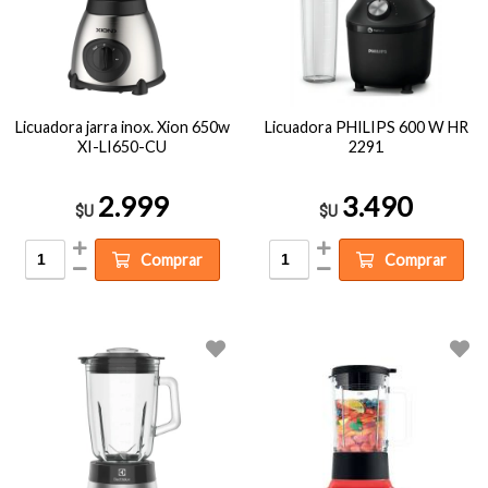
Licuadora jarra inox. Xion 650w
Licuadora PHILIPS 600 W HR
XI-LI650-CU
2291
2.999
3.490
$U
$U
Comprar
Comprar