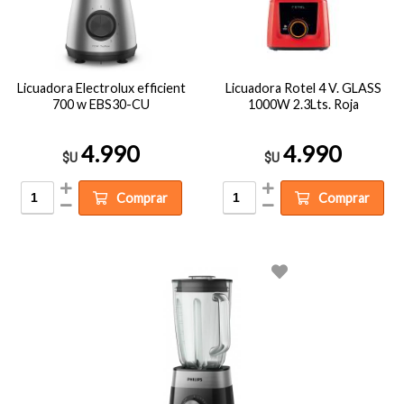
Licuadora Electrolux efficient
Licuadora Rotel 4 V. GLASS
700 w EBS30-CU
1000W 2.3Lts. Roja
4.990
4.990
$U
$U
Comprar
Comprar