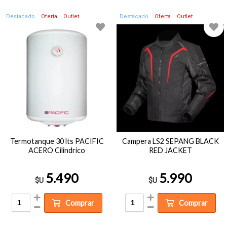
Destacado
Oferta
Outlet
Destacado
Oferta
Outlet
Termotanque 30 lts PACIFIC
Campera LS2 SEPANG BLACK
ACERO Cilindrico
RED JACKET
5.490
5.990
$U
$U
Comprar
Comprar