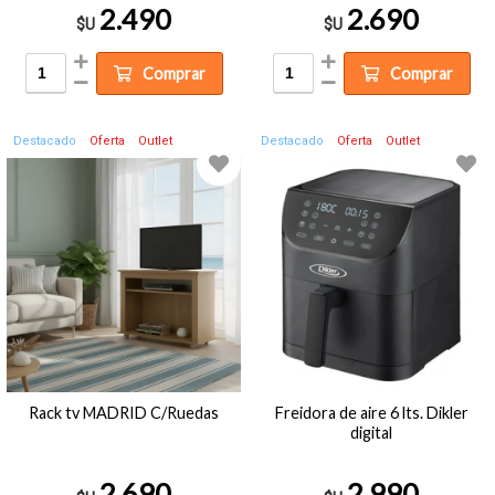
2.490
2.690
$U
$U
Comprar
Comprar
Destacado
Oferta
Outlet
Destacado
Oferta
Outlet
Rack tv MADRID C/Ruedas
Freidora de aire 6 lts. Dikler
digital
2.690
2.990