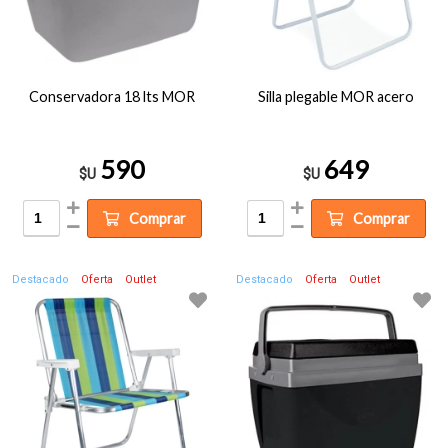
Conservadora 18 lts MOR
Silla plegable MOR acero
590
649
$U
$U
Comprar
Comprar
Destacado
Oferta
Outlet
Destacado
Oferta
Outlet