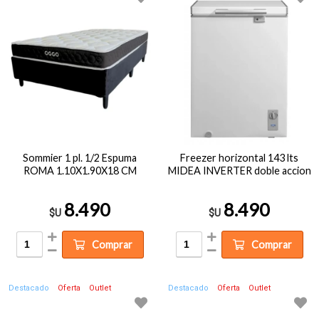
Sommier 1 pl. 1/2 Espuma
Freezer horizontal 143 lts
ROMA 1.10X1.90X18 CM
MIDEA INVERTER doble accion
8.490
8.490
$U
$U
Comprar
Comprar
Destacado
Oferta
Outlet
Destacado
Oferta
Outlet