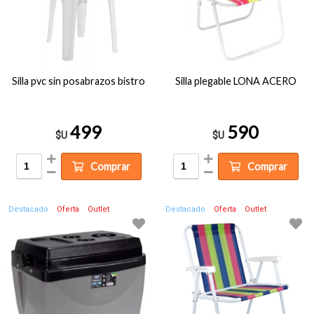
Silla pvc sin posabrazos bistro
Silla plegable LONA ACERO
499
590
$U
$U
Comprar
Comprar
Destacado
Oferta
Outlet
Destacado
Oferta
Outlet