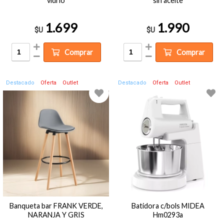
vidrio
sin aceite
1.699
1.990
$U
$U
Comprar
Comprar
Destacado
Oferta
Outlet
Destacado
Oferta
Outlet
Banqueta bar FRANK VERDE,
Batidora c/bols MIDEA
NARANJA Y GRIS
Hm0293a