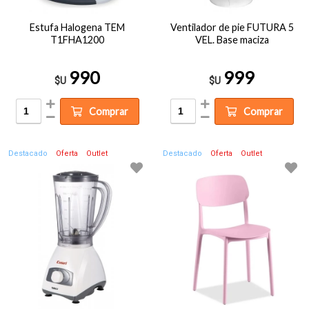
Estufa Halogena TEM
Ventilador de pie FUTURA 5
T1FHA1200
VEL. Base maciza
990
999
$U
$U
Comprar
Comprar
Destacado
Oferta
Outlet
Destacado
Oferta
Outlet