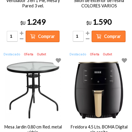
Ventilador 3 en 1 Pie, Mesa y
Sillón de exterior de resina
Pared 3 vel.
COLORES VARIOS
1.249
1.590
$U
$U
Comprar
Comprar
Destacado
Oferta
Outlet
Destacado
Oferta
Outlet
Mesa Jardin 0.80 cm Red. metal
Freidora 4.5 Lts. BOMA Digital