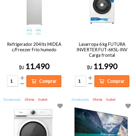
Refrigerador 204 lts MIDEA
Lavarropa 6 kg FUTURA
c/Freezer Frio humedo
INVERTER FUT-6KSL-INV
Carga frontal
11.490
11.990
$U
$U
Comprar
Comprar
Destacado
Oferta
Outlet
Destacado
Oferta
Outlet