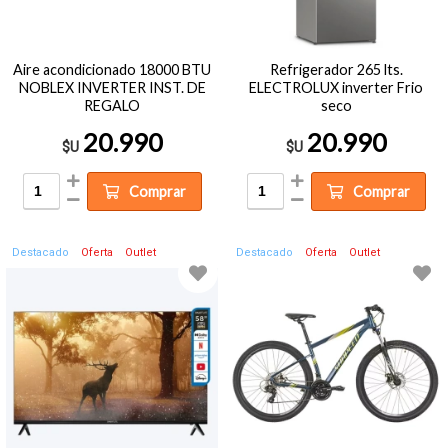
Aire acondicionado 18000 BTU
Refrigerador 265 lts.
NOBLEX INVERTER INST. DE
ELECTROLUX inverter Frio
REGALO
seco
20.990
20.990
$U
$U
Comprar
Comprar
Destacado
Oferta
Outlet
Destacado
Oferta
Outlet