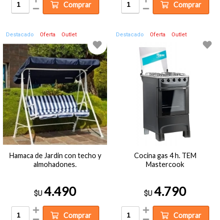
Comprar
Comprar
Destacado
Oferta
Outlet
Destacado
Oferta
Outlet
Hamaca de Jardin con techo y
Cocina gas 4 h. TEM
almohadones.
Mastercook
4.490
4.790
$U
$U
Comprar
Comprar