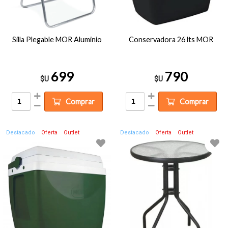
Silla Plegable MOR Aluminio
Conservadora 26 lts MOR
699
790
$U
$U
Comprar
Comprar
Destacado
Oferta
Outlet
Destacado
Oferta
Outlet