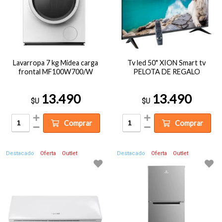
Lavarropa 7 kg Midea carga
Tv led 50" XION Smart tv
frontal MF100W700/W
PELOTA DE REGALO
13.490
13.490
$U
$U
Comprar
Comprar
Destacado
Oferta
Outlet
Destacado
Oferta
Outlet