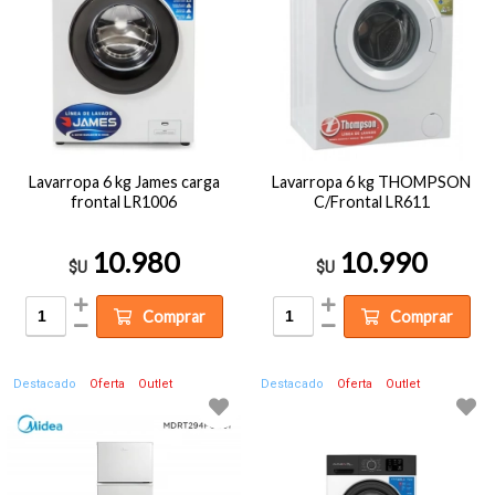
Lavarropa 6 kg James carga
Lavarropa 6 kg THOMPSON
frontal LR1006
C/Frontal LR611
10.980
10.990
$U
$U
Comprar
Comprar
Destacado
Oferta
Outlet
Destacado
Oferta
Outlet