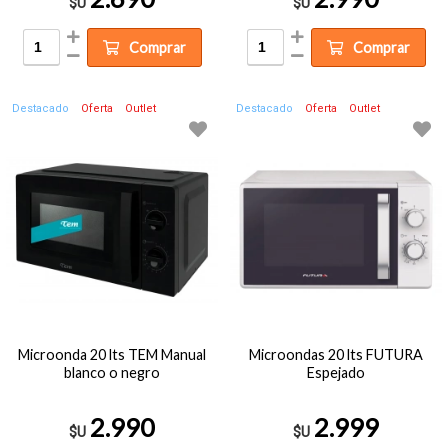
$U
$U
Comprar
Comprar
Destacado
Oferta
Outlet
Destacado
Oferta
Outlet
Microonda 20 lts TEM Manual
Microondas 20 lts FUTURA
blanco o negro
Espejado
2.990
2.999
$U
$U