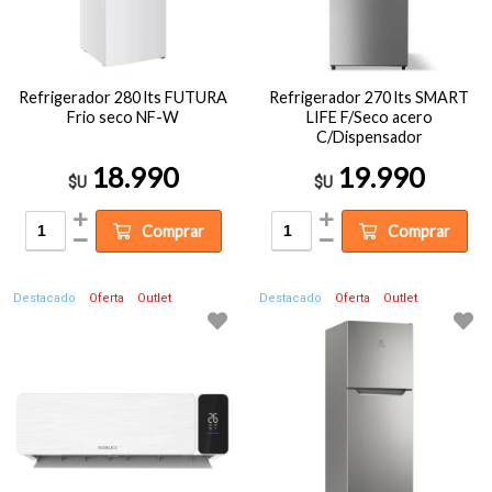
Refrigerador 280 lts FUTURA
Refrigerador 270 lts SMART
Frio seco NF-W
LIFE F/Seco acero
C/Dispensador
18.990
19.990
$U
$U
Comprar
Comprar
Destacado
Oferta
Outlet
Destacado
Oferta
Outlet