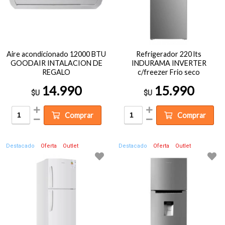
Aire acondicionado 12000 BTU
Refrigerador 220 lts
GOODAIR INTALACION DE
INDURAMA INVERTER
REGALO
c/freezer Frio seco
14.990
15.990
$U
$U
Comprar
Comprar
Destacado
Oferta
Outlet
Destacado
Oferta
Outlet