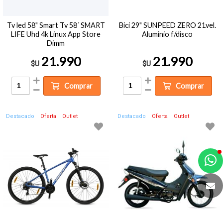
Tv led 58" Smart Tv 58´ SMART
Bici 29" SUNPEED ZERO 21vel.
LIFE Uhd 4k Linux App Store
Aluminio f/disco
Dimm
21.990
21.990
$U
$U
Comprar
Comprar
Destacado
Oferta
Outlet
Destacado
Oferta
Outlet
a
e
t
e