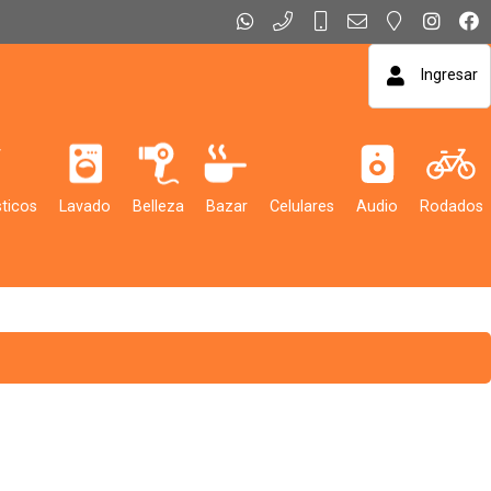
Ingresar
ticos
Lavado
Belleza
Bazar
Celulares
Audio
Rodados