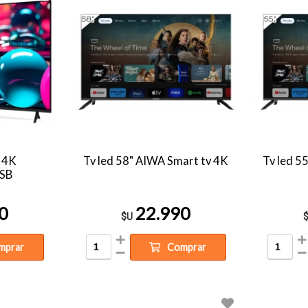
G 4K
Tv led 58" AIWA Smart tv 4K
Tv led 5
SB
0
22.990
$U
mprar
Comprar