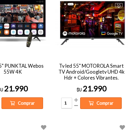
 55" PUNKTAL Webos
Tv led 55" MOTOROLA Smart
55W 4K
TV Android/Googletv UHD 4k
Hdr + Colores Vibrantes.
Sonido Dolby Atmos. Dolby
21.990
21.990
Vision
$U
$U
Comprar
Comprar