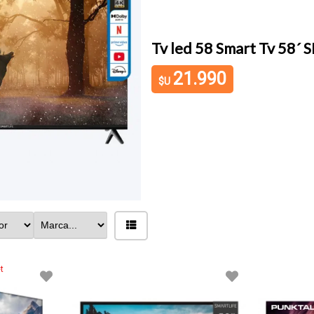
nux App Store Dimm
t