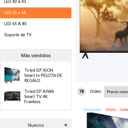
LED 40 a 43
LED 50 a 58
Tv led 58 Smart Tv 58´ SMART LIFE Uhd 4k Li
LED 65 A 85
21.990
$U
Soporte de TV
Más vendidos
Tv led 50" XION
Smart tv PELOTA DE
REGALO
Tv led 55" AIWA
18
Orden
Smart TV 4K
Framless
Destacado
Oferta
Outle
Nuevos