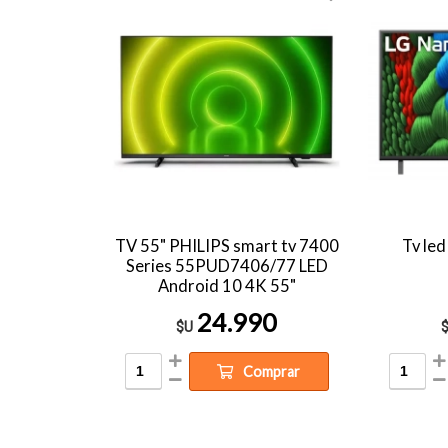
TV 55" PHILIPS smart tv 7400
Tv le
Series 55PUD7406/77 LED
Android 10 4K 55"
24.990
$U
Comprar