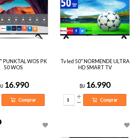
50" PUNKTAL WOS PK
Tv led 50" NORMENDE ULTRA
50 WOS
HD SMART TV
16.990
16.990
$U
$U
Comprar
Comprar