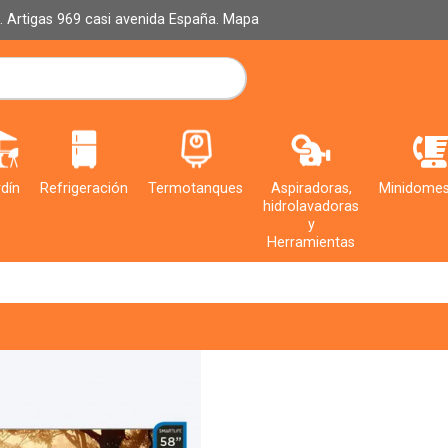
al. Artigas 969 casi avenida España.
Mapa
dín
Refrigeración
Termotanques
Aspiradoras,
Minidomes
hidrolavadoras
y
Herramientas