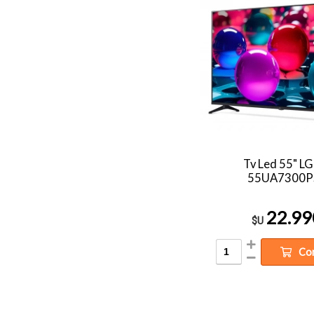
Tv Led 55" L
55UA7300P
22.99
$U
Co