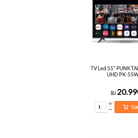
TV Led 55" PUNKTA
UHD PK-55
20.99
$U
Co