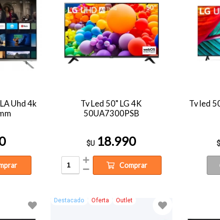
LA Uhd 4k
Tv Led 50" LG 4K
Tv led 
imm
50UA7300PSB
0
18.990
$U
mprar
Comprar
Destacado
Oferta
Outlet