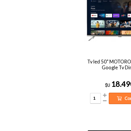
Tv led 50" MOTORO
Google Tv D
18.49
$U
Co