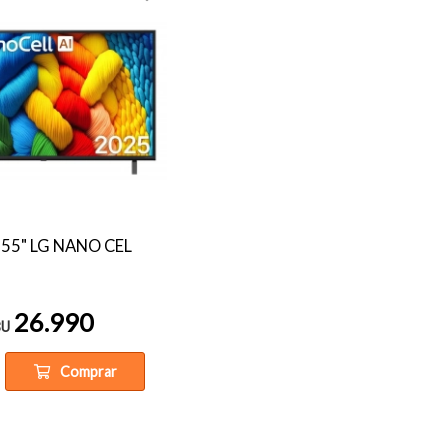
d 55" LG NANO CEL
26.990
$U
Comprar