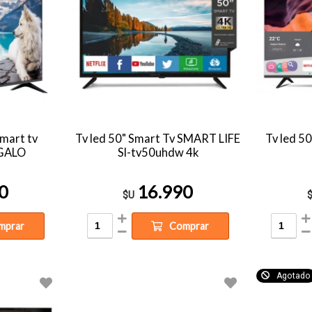
Smart tv
Tv led 50" Smart Tv SMART LIFE
Tv led 
GALO
Sl-tv50uhdw 4k
0
16.990
$U
mprar
Comprar
Agotado