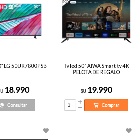
50" LG 50UR7800PSB
Tv led 50" AIWA Smart tv 4K
PELOTA DE REGALO
18.990
19.990
$U
$U
Consultar
Comprar