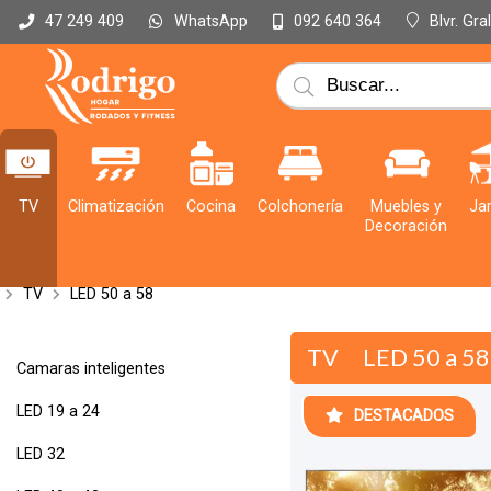
WhatsApp
Blvr. Gr
47 249 409
092 640 364
TV
Climatización
Cocina
Colchonería
Muebles y
Jar
Decoración
TV
LED 50 a 58
TV
LED 50 a 58
Camaras inteligentes
LED 19 a 24
DESTACADOS
LED 32