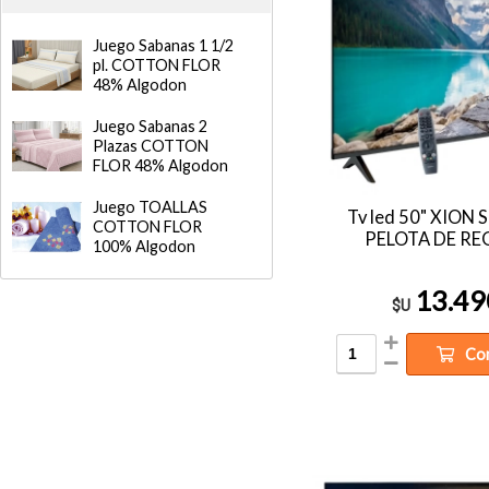
Juego Sabanas 1 1/2
pl. COTTON FLOR
48% Algodon
Juego Sabanas 2
Plazas COTTON
FLOR 48% Algodon
Juego TOALLAS
Tv led 50" XION 
COTTON FLOR
PELOTA DE RE
100% Algodon
13.49
$U
Co