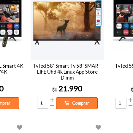
L Smart 4K
Tv led 58" Smart Tv 58´ SMART
Tv led
W4K
LIFE Uhd 4k Linux App Store
Dimm
0
21.990
$U
mprar
Comprar