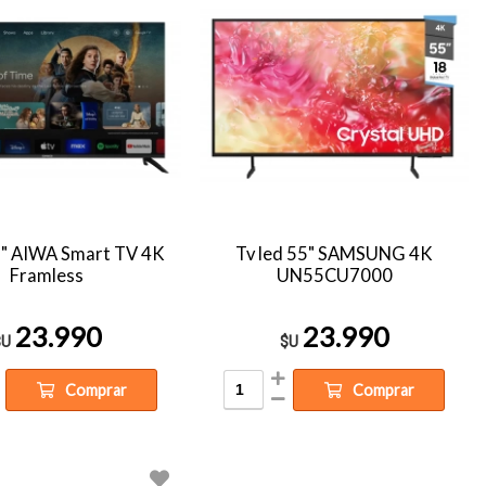
5" AIWA Smart TV 4K
Tv led 55" SAMSUNG 4K
Framless
UN55CU7000
23.990
23.990
$U
$U
Comprar
Comprar