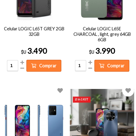
Celular LOGIC L65T GREY 2GB
Celular LOGIC L65E
32GB
CHARCOAL , light, grey 64GB
6GB
3.490
3.990
$U
$U
Comprar
Comprar