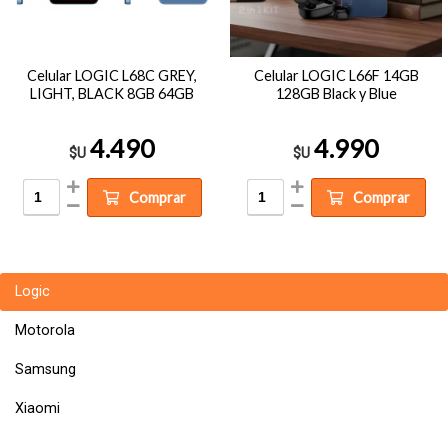
Celular LOGIC L68C GREY,
Celular LOGIC L66F 14GB
LIGHT, BLACK 8GB 64GB
128GB Black y Blue
4.490
4.990
$U
$U
Comprar
Comprar
Logic
Motorola
Samsung
Xiaomi