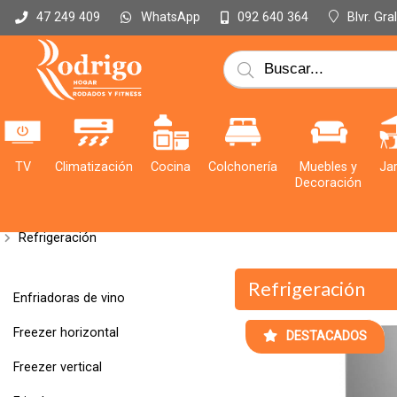
WhatsApp
Blvr. Gr
47 249 409
092 640 364
TV
Climatización
Cocina
Colchonería
Muebles y
Jar
Decoración
Refrigeración
Refrigeración
Enfriadoras de vino
Freezer horizontal
DESTACADOS
Freezer vertical