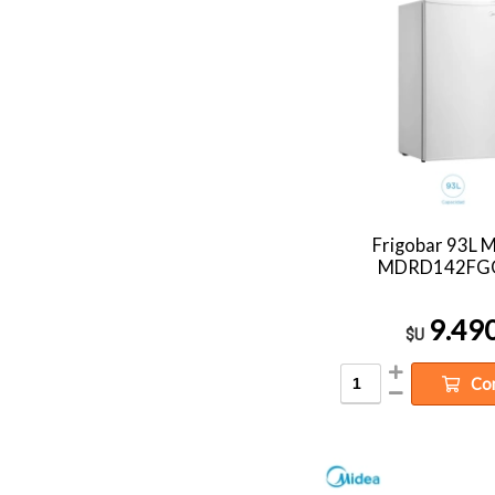
Frigobar 93L 
MDRD142FG
9.49
$U
Co