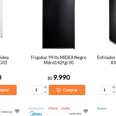
Midea
Frigobar 99 lts MIDEA Negro
Enfriador
G01
Mdrd142fgr30
XI
0
9.990
$U
mprar
Comprar
Destacado
Oferta
Outlet
Nuevo