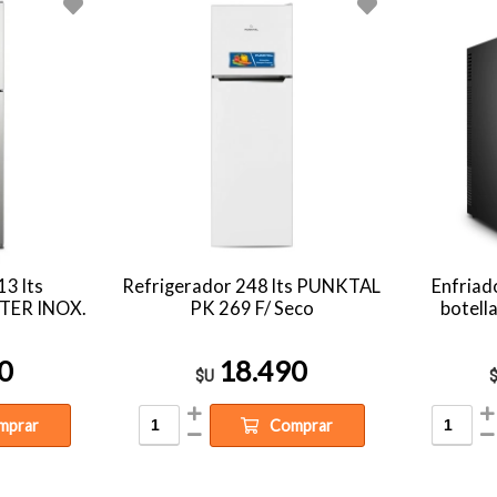
13 lts
Refrigerador 248 lts PUNKTAL
Enfriad
TER INOX.
PK 269 F/ Seco
botel
0
18.490
$U
mprar
Comprar