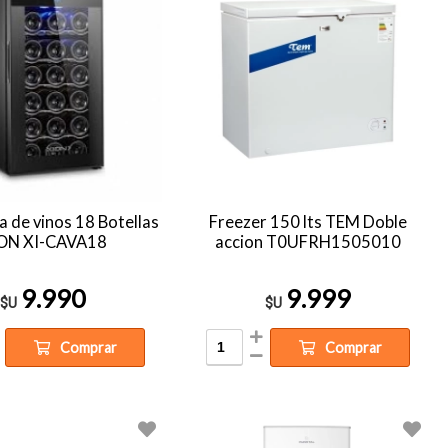
a de vinos 18 Botellas
Freezer 150 lts TEM Doble
ON XI-CAVA18
accion T0UFRH1505010
9.990
9.999
$U
$U
Comprar
Comprar