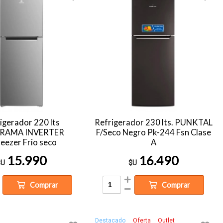
igerador 220 lts
Refrigerador 230 lts. PUNKTAL
RAMA INVERTER
F/Seco Negro Pk-244 Fsn Clase
reezer Frio seco
A
15.990
16.490
$U
$U
Comprar
Comprar
Destacado
Oferta
Outlet