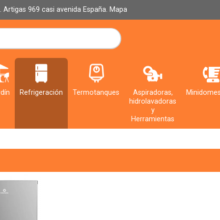
al. Artigas 969 casi avenida España.
Mapa
dín
Refrigeración
Termotanques
Aspiradoras,
Minidomes
hidrolavadoras
y
Herramientas