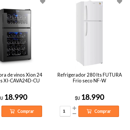
ora de vinos Xion 24
Refrigerador 280 lts FUTURA
las XI-CAVA24D-CU
Frio seco NF-W
18.990
18.990
$U
$U
Comprar
Comprar