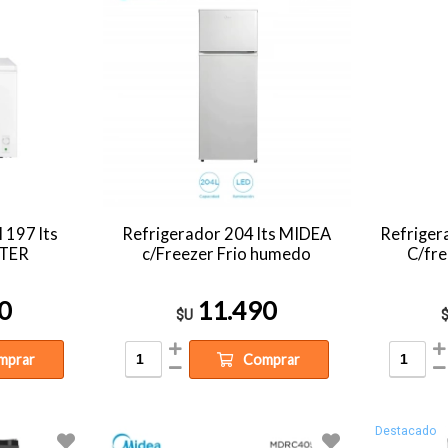
 197 lts
Refrigerador 204 lts MIDEA
Refriger
RTER
c/Freezer Frio humedo
C/fre
0
11.490
$U
mprar
Comprar
Destacado