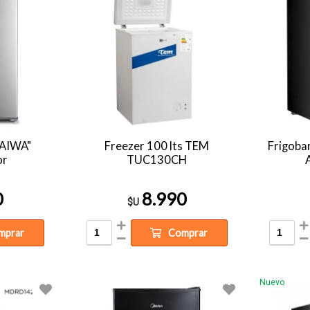
 "AIWA"
Freezer 100 lts TEM
Frigoba
or
TUC130CH
0
8.990
$U
mprar
Comprar
Nuevo