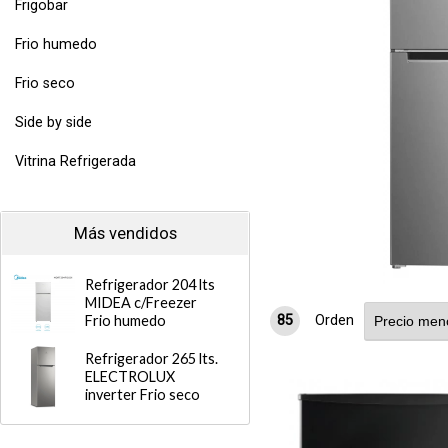
Frigobar
Frio humedo
lts INDURAMA INVERTER c/freezer Frio seco
Frio seco
Side by side
Vitrina Refrigerada
Más vendidos
Refrigerador 204 lts
MIDEA c/Freezer
Frio humedo
85
Orden
Refrigerador 265 lts.
ELECTROLUX
inverter Frio seco