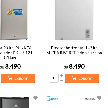
ar 93 lts. PUNKTAL
Freezer horizontal 143 lts
gelador PK-HS 121
MIDEA INVERTER doble accion
C/Llave
8.490
8.490
$U
$U
Comprar
Comprar