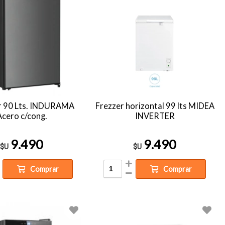
r 90 Lts. INDURAMA
Frezzer horizontal 99 lts MIDEA
Acero c/cong.
INVERTER
9.490
9.490
$U
$U
Comprar
Comprar