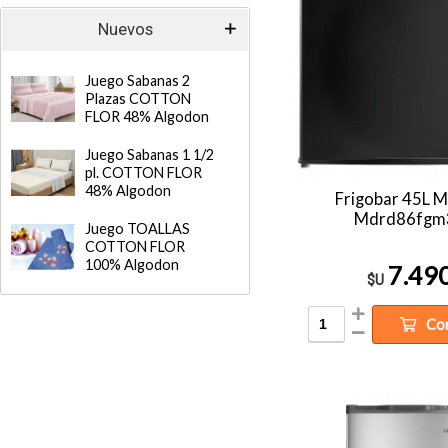
Nuevos
Juego Sabanas 2
Plazas COTTON
FLOR 48% Algodon
Juego Sabanas 1 1/2
pl. COTTON FLOR
48% Algodon
Frigobar 45L 
Mdrd86fgm
Juego TOALLAS
COTTON FLOR
100% Algodon
7.49
$U
Co