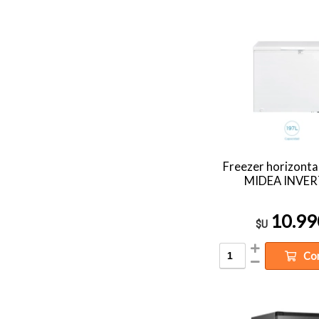
Freezer horizontal
MIDEA INVE
10.99
$U
Co