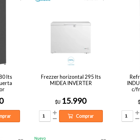
80 lts
Frezzer horizontal 295 lts
Refr
uerta
MIDEA INVERTER
INDU
or
c/f
0
15.990
$U
mprar
Comprar
Nuevo