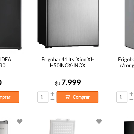
MIDEA
Frigobar 41 lts. Xion XI-
Frigob
30
H50INOX-INOX
c/con
0
7.999
$U
mprar
Comprar