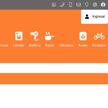
Ingresar
ticos
Lavado
Belleza
Bazar
Celulares
Audio
Rodados