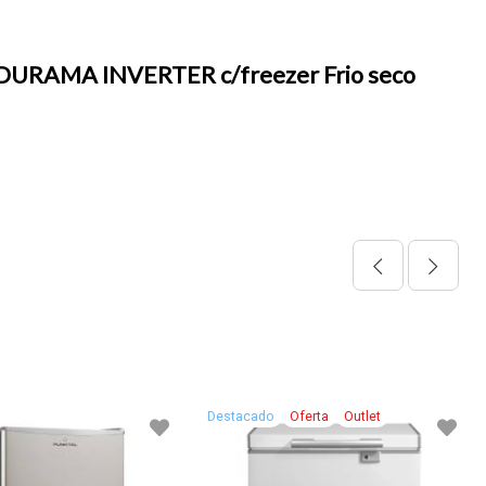
Refrigerador 265 lts. ELECTROLUX inverter Fr
20.990
$U
Destacado
Oferta
Outlet