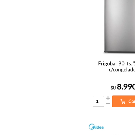
Frigobar 90 lts.
c/congelad
8.99
$U
Co