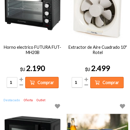
Horno electrico FUTURA FUT-
Extractor de Aire Cuadrado 10"
MH20B
Rotel
2.190
2.499
$U
$U
Comprar
Comprar
Destacado
Oferta
Outlet