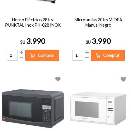
Horno Eléctrico 28 lts.
Microondas 20 lts MIDEA
PUNKTAL Inox PK-028 INOX
Manual Negro
3.990
3.990
$U
$U
Comprar
Comprar