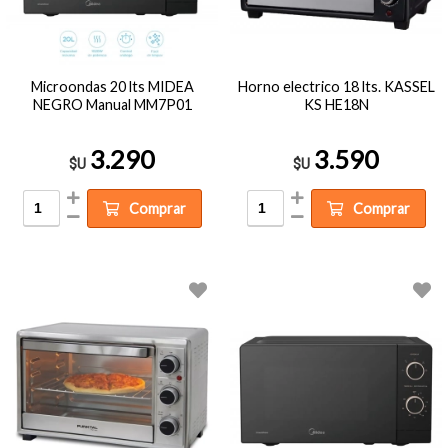
Microondas 20 lts MIDEA
Horno electrico 18 lts. KASSEL
NEGRO Manual MM7P01
KS HE18N
3.290
3.590
$U
$U
Comprar
Comprar