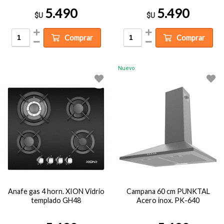
5.490
5.490
$U
$U
Comprar
Comprar
Nuevo
Anafe gas 4 horn. XION Vidrio
Campana 60 cm PUNKTAL
templado GH48
Acero inox. PK-640