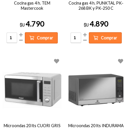
Cocina gas 4 h. TEM
Cocina gas 4 h. PUNKTAL PK-
Mastercook
268 BK y PK-250 C
4.790
4.890
$U
$U
Comprar
Comprar
Microondas 20 lts CUORI GRIS
Microondas 20 lts INDURAMA