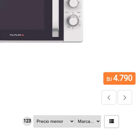
4.790
$U
123