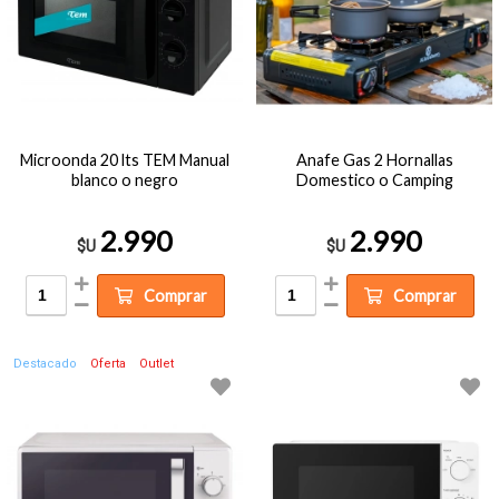
Microonda 20 lts TEM Manual
Anafe Gas 2 Hornallas
blanco o negro
Domestico o Camping
2.990
2.990
$U
$U
Comprar
Comprar
Destacado
Oferta
Outlet