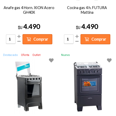
Anafe gas 4 Horn. XION Acero
Cocina gas 4 h. FUTURA
GH40X
Mattina
4.490
4.490
$U
$U
Comprar
Comprar
Destacado
Oferta
Outlet
Nuevo