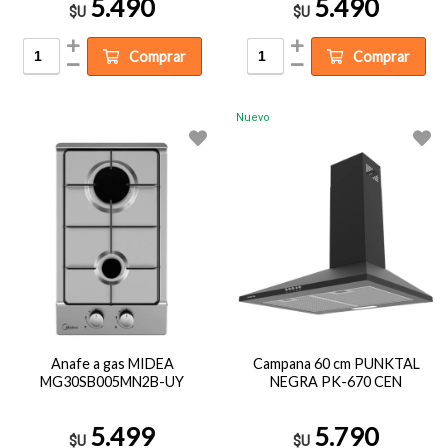
5.490
5.490
$U
$U
Comprar
Comprar
Nuevo
Anafe a gas MIDEA
Campana 60 cm PUNKTAL
MG30SB005MN2B-UY
NEGRA PK-670 CEN
5.499
5.790
$U
$U