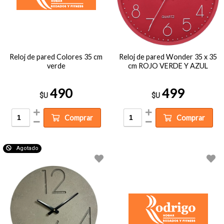
Reloj de pared Colores 35 cm
Reloj de pared Wonder 35 x 35
verde
cm ROJO VERDE Y AZUL
490
499
$U
$U
Comprar
Comprar
Agotado