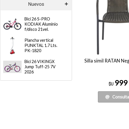
Nuevos
Bici 26 S-PRO
KODIAK Aluminio
f/disco 21vel.
Plancha vertical
PUNKTAL 1.7 Lts.
PK-1820
Silla simil RATAN Neg
Bici 26 VIKINGX
Jump Tuff-25 7V
2026
999
$U
Consulta