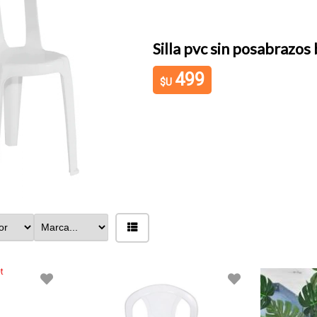
Silla pvc sin posabrazos 
499
$U
t