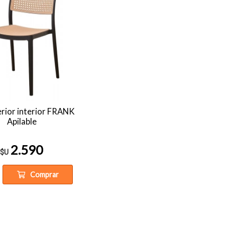
terior interior FRANK
Apilable
2.590
$U
Comprar