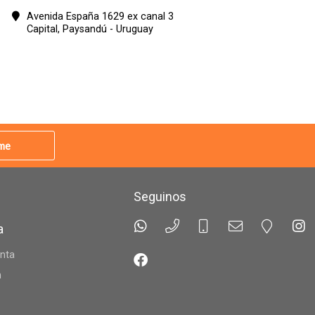
Avenida España 1629 ex canal 3
Capital,
Paysandú - Uruguay
rme
Seguinos
a
nta
n