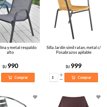
tilina y metal respaldo
Silla Jardín simil ratan, metal c/
alto
Posabrazos apilable
990
999
$U
$U
Comprar
Comprar