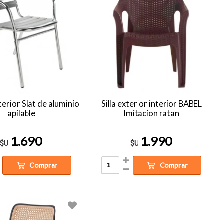
xterior Slat de aluminio
Silla exterior interior BABEL
apilable
Imitacion ratan
1.690
1.990
$U
$U
Comprar
Comprar