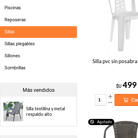
Piscinas
Reposeras
Sillas
Sillas plegables
Sillones
Silla pvc sin posabr
Sombrillas
499
$U
Más vendidos
Co
Silla textilina y metal
respaldo alto
Agotado