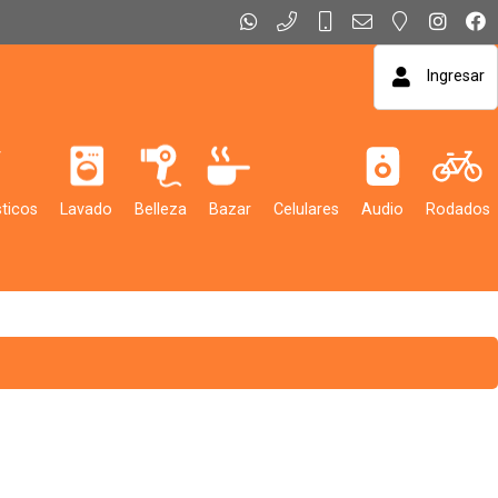
Ingresar
ticos
Lavado
Belleza
Bazar
Celulares
Audio
Rodados