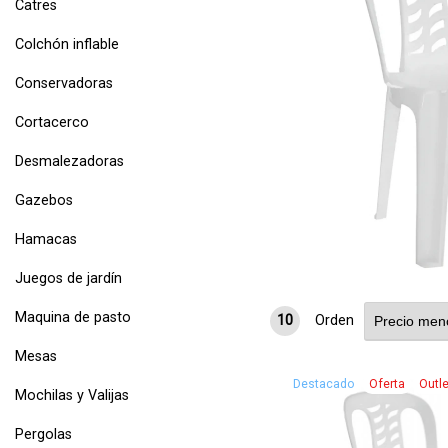
Catres
Colchón inflable
Conservadoras
Cortacerco
Desmalezadoras
Gazebos
Hamacas
Juegos de jardín
Maquina de pasto
10
Orden
Mesas
Destacado
Oferta
Outle
Mochilas y Valijas
Pergolas