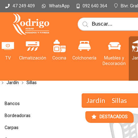
WhatsApp
Blvr. Gr
47 249 409
092 640 364
TV
Climatización
Cocina
Colchonería
Muebles y
Jar
Decoración
Jardín
Sillas
Jardín
Sillas
Bancos
Bordeadoras
DESTACADOS
Carpas