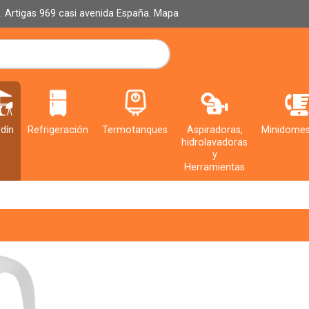
al. Artigas 969 casi avenida España.
Mapa
dín
Refrigeración
Termotanques
Aspiradoras,
Minidomes
hidrolavadoras
y
Herramientas