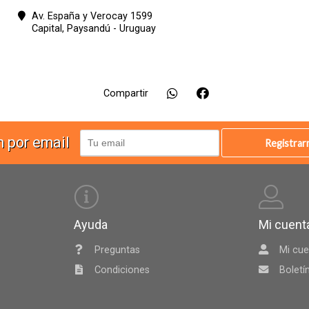
Av. España y Verocay 1599
Capital,
Paysandú - Uruguay
Compartir
n por email
Registra
Ayuda
Mi cuent
Preguntas
Mi cue
Condiciones
Boletí