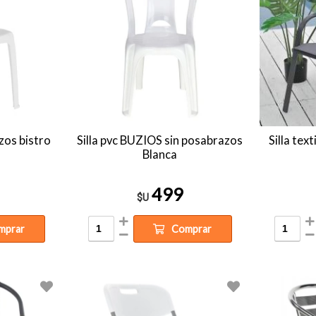
azos bistro
Silla pvc BUZIOS sin posabrazos
Silla tex
Blanca
499
$U
mprar
Comprar