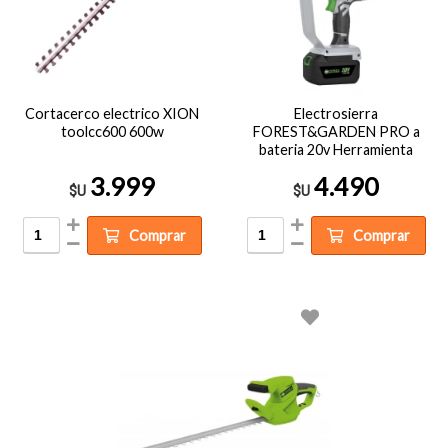
Cortacerco electrico XION
Electrosierra
toolcc600 600w
FOREST&GARDEN PRO a
bateria 20v Herramienta
3.999
4.490
$U
$U
Comprar
Comprar