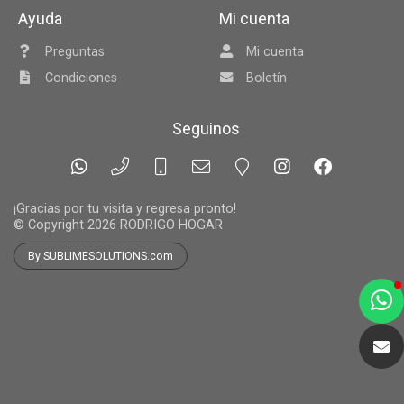
Ayuda
Mi cuenta
Preguntas
Mi cuenta
Condiciones
Boletín
Seguinos
¡Gracias por tu visita y regresa pronto!
© Copyright 2026
RODRIGO HOGAR
By SUBLIMESOLUTIONS.com
a
e
t
e