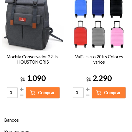
Mochila Conservador 22 lts.
Valija carro 20 lts Colores
HOUSTON GRIS
varios
1.090
2.290
$U
$U
Comprar
Comprar
Bancos
Bordeadoras