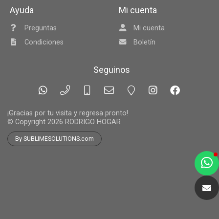
Ayuda
Mi cuenta
Preguntas
Mi cuenta
Condiciones
Boletín
Seguinos
¡Gracias por tu visita y regresa pronto!
© Copyright 2026
RODRIGO HOGAR
By SUBLIMESOLUTIONS.com
a
e
t
e