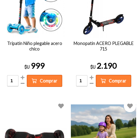
Tripatin Niño plegable acero
Monopatin ACERO PLEGABLE
chico
715
999
2.190
$U
$U
Comprar
Comprar