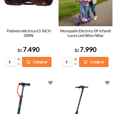
Patineta eléctrica 6.5 INCH
Monopatín Eléctrico 09 Infantil
200W
Luces Led Niños Niñas
7.490
7.990
$U
$U
Comprar
Comprar