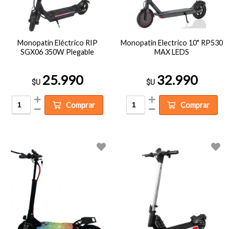
Monopatín Eléctrico RIP
Monopatin Electrico 10" RP530
SGX06 350W Plegable
MAX LEDS
25.990
32.990
$U
$U
Comprar
Comprar