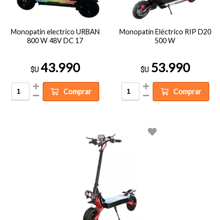
Monopatin electrico URBAN
Monopatín Eléctrico RIP D20
800 W 48V DC 17
500 W
43.990
53.990
$U
$U
Comprar
Comprar