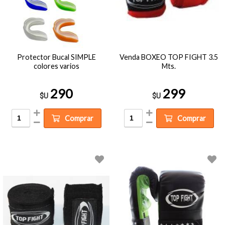
Protector Bucal SIMPLE
Venda BOXEO TOP FIGHT 3.5
colores varios
Mts.
290
299
$U
$U
Comprar
Comprar