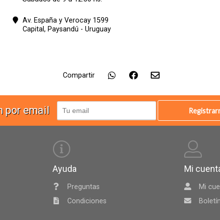
Av. España y Verocay 1599
Capital,
Paysandú - Uruguay
Compartir
n por email
Registra
Ayuda
Mi cuent
Preguntas
Mi cue
Condiciones
Boletí