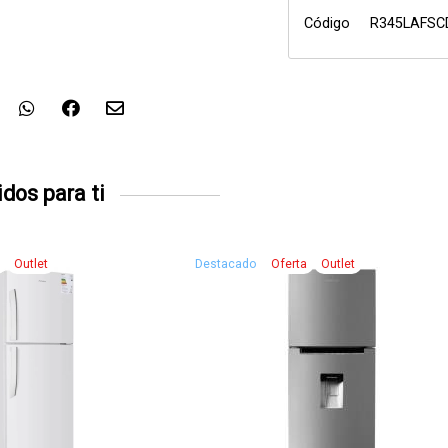
Código
R345LAFSC
dos para ti
a
Outlet
Destacado
Oferta
Outlet