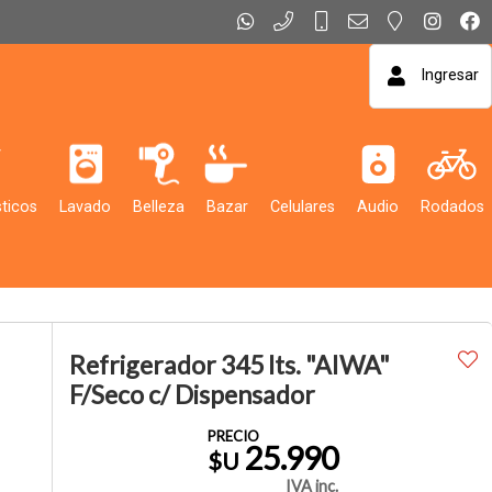
Ingresar
ticos
Lavado
Belleza
Bazar
Celulares
Audio
Rodados
Refrigerador 345 lts. "AIWA"
F/Seco c/ Dispensador
PRECIO
25.990
$U
IVA inc.