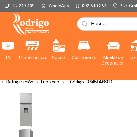
WhatsApp
Blvr. Gr
47 249 409
092 640 364
TV
Climatización
Cocina
Colchonería
Muebles y
Jar
Decoración
Refrigeración
Frio seco
Código:
R345LAFSCD