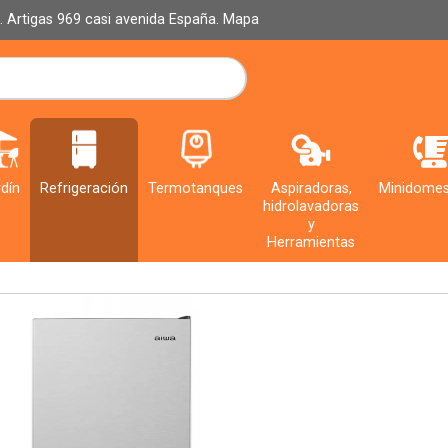
al. Artigas 969 casi avenida España.
Mapa
dín
Refrigeración
Termotanques
Aspiradoras,
Minidomes
hidrolavadoras
y
Herramientas