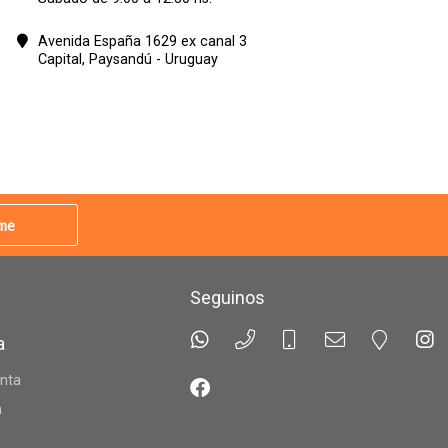
Avenida España 1629 ex canal 3
Capital,
Paysandú - Uruguay
rme
Seguinos
a
nta
n