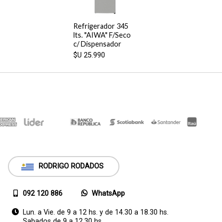
Refrigerador 345
lts. "AIWA" F/Seco
c/ Dispensador
$U
25.990
RODRIGO RODADOS
092 120 886
WhatsApp
Lun. a Vie. de 9 a 12 hs. y de 14.30 a 18.30 hs.
Sabados de 9 a 12.30 hs.