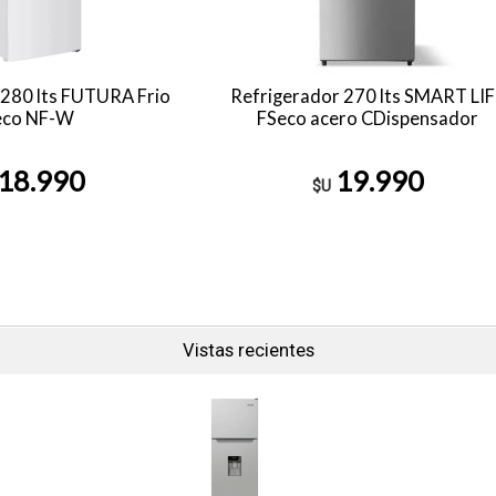
 280 lts FUTURA Frio
Refrigerador 270 lts SMART LI
eco NF-W
FSeco acero CDispensador
18.990
19.990
$U
Vistas recientes